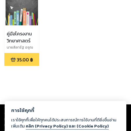
คู่มือโครงงาน
วิทยาศาสตร์
นายสิลารัฐ อรุณ
ธัญญา
35.00
฿
Copyright ©
2026
Storylog Co., Ltd. - สตอรี่ล็อกขอสงวนสิทธิ์ไม่รับผิดชอบ
การใช้คุกกี้
ต่อผลงานหรือเนื้อหาใดที่อัปโหลดผ่านเว็บไซต์และปรากฏว่าละเมิดสิทธิใน
ทรัพย์สินทางปัญญาของบุคคลอื่นหรือขัดต่อกฎหมายและศีลธรรม ดังนั้น ผู้อ่าน
เราใช้คุกกี้เพื่อให้ทุกคนได้ประสบการณ์การใช้งานที่ดียิ่งขึ้นอ่าน
ทุกท่านโปรดใช้วิจารณญาณในการกลั่นกรองด้วยตนเอง และหากท่านพบว่าส่วน
เพิ่มเติม
คลิก (Privacy Policy) และ (Cookie Policy)
หนึ่งส่วนใดขัดต่อกฎหมายและศีลธรรม กรุณาแจ้งมายังบริษัท เพื่อทีมงานจะได้