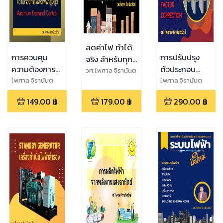
ลดค่าไฟ ทำได้
การควบคุม
การปรับปรุง
จริง สำหรับทุก
ความต้องการ
ตัวประกอบ
บ้าน
วศ.ไพศาล จิรานันต
พลังไฟฟ้า
กำลังไฟฟ้า
ไพศาล จิรานันต
ไพศาล จิรานันต
รัตน์
รัตน์
รัตน์
สูงสุด
149.00
฿
179.00
฿
290.00
฿