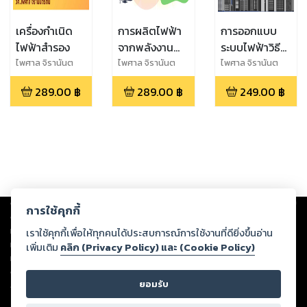
เครื่องกำเนิด
การผลิตไฟฟ้า
การออกแบบ
ไฟฟ้าสำรอง
จากพลังงาน
ระบบไฟฟ้าวิธี
แสงอาทิตย์
ใหม่
ไพศาล จิรานันต
ไพศาล จิรานันต
ไพศาล จิรานันต
รัตน์
รัตน์
รัตน์
289.00
฿
289.00
฿
249.00
฿
Copyright ©
2026
Storylog Co., Ltd. - สตอรี่ล็อกขอสงวนสิทธิ์ไม่รับผิดชอบ
การใช้คุกกี้
ต่อผลงานหรือเนื้อหาใดที่อัปโหลดผ่านเว็บไซต์และปรากฏว่าละเมิดสิทธิใน
ทรัพย์สินทางปัญญาของบุคคลอื่นหรือขัดต่อกฎหมายและศีลธรรม ดังนั้น ผู้อ่าน
เราใช้คุกกี้เพื่อให้ทุกคนได้ประสบการณ์การใช้งานที่ดียิ่งขึ้นอ่าน
ทุกท่านโปรดใช้วิจารณญาณในการกลั่นกรองด้วยตนเอง และหากท่านพบว่าส่วน
เพิ่มเติม
คลิก (Privacy Policy) และ (Cookie Policy)
หนึ่งส่วนใดขัดต่อกฎหมายและศีลธรรม กรุณาแจ้งมายังบริษัท เพื่อทีมงานจะได้
ดำเนินการในทันที ทั้งนี้ ทางสตอรี่ล็อกขอสงวนลิขสิทธิ์ตามพระราชบัญญัติ
ยอมรับ
ลิขสิทธิ์ พ.ศ. 2537 (ฉบับล่าสุด)