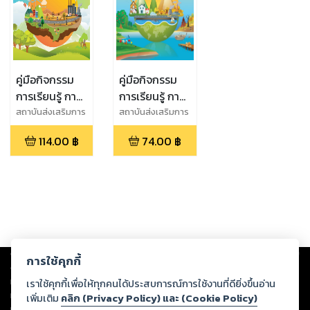
คู่มือกิจกรรม
คู่มือกิจกรรม
การเรียนรู้ การ
การเรียนรู้ การ
เปลี่ยนแปลงภูมิ
เปลี่ยนแปลงภูมิ
สถาบันส่งเสริมการ
สถาบันส่งเสริมการ
สอนวิทยาศาสตร์
สอนวิทยาศาสตร์
อากาศ
อากาศ
114.00
฿
74.00
฿
และเทคโนโลยี
และเทคโนโลยี
Climate
Climate
(สสวท.)
(สสวท.)
Change ชั้น
Change ชั้น
มัธยมศึกษาปีที่
ประถมศึกษาปีที่
1-3
4-6
Copyright ©
2026
Storylog Co., Ltd. - สตอรี่ล็อกขอสงวนสิทธิ์ไม่รับผิดชอบ
การใช้คุกกี้
ต่อผลงานหรือเนื้อหาใดที่อัปโหลดผ่านเว็บไซต์และปรากฏว่าละเมิดสิทธิใน
ทรัพย์สินทางปัญญาของบุคคลอื่นหรือขัดต่อกฎหมายและศีลธรรม ดังนั้น ผู้อ่าน
เราใช้คุกกี้เพื่อให้ทุกคนได้ประสบการณ์การใช้งานที่ดียิ่งขึ้นอ่าน
ทุกท่านโปรดใช้วิจารณญาณในการกลั่นกรองด้วยตนเอง และหากท่านพบว่าส่วน
เพิ่มเติม
คลิก (Privacy Policy) และ (Cookie Policy)
หนึ่งส่วนใดขัดต่อกฎหมายและศีลธรรม กรุณาแจ้งมายังบริษัท เพื่อทีมงานจะได้