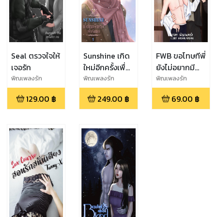
Seal ตรวจใจให้
Sunshine เกิด
FWB ขอโทษทีพี่
เจอรัก
ใหม่อีกครั้งเพื่อ
ยังไม่อยากมี
รักเธอ เล่ม 1
แฟน
พิณเพลงรัก
พิณเพลงรัก
พิณเพลงรัก
129.00
฿
249.00
฿
69.00
฿