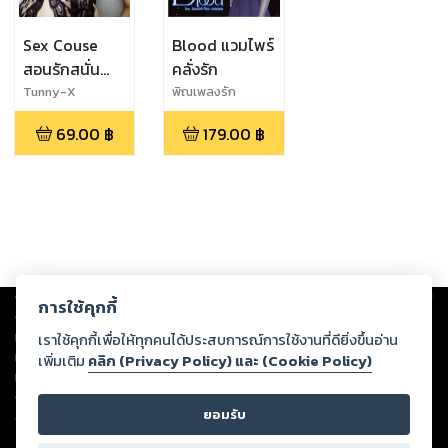
Sex Couse
Blood แวมไพร์
สอนรักสนั่น
คลั่งรัก
เตียง
Tunny-X
พิณเพลงรัก
69.00
฿
179.00
฿
Copyright ©
2026
Storylog Co., Ltd. - สตอรี่ล็อกขอสงวนสิทธิ์ไม่รับผิดชอบ
การใช้คุกกี้
ต่อผลงานหรือเนื้อหาใดที่อัปโหลดผ่านเว็บไซต์และปรากฏว่าละเมิดสิทธิใน
ทรัพย์สินทางปัญญาของบุคคลอื่นหรือขัดต่อกฎหมายและศีลธรรม ดังนั้น ผู้อ่าน
เราใช้คุกกี้เพื่อให้ทุกคนได้ประสบการณ์การใช้งานที่ดียิ่งขึ้นอ่าน
ทุกท่านโปรดใช้วิจารณญาณในการกลั่นกรองด้วยตนเอง และหากท่านพบว่าส่วน
เพิ่มเติม
คลิก (Privacy Policy) และ (Cookie Policy)
หนึ่งส่วนใดขัดต่อกฎหมายและศีลธรรม กรุณาแจ้งมายังบริษัท เพื่อทีมงานจะได้
ดำเนินการในทันที ทั้งนี้ ทางสตอรี่ล็อกขอสงวนลิขสิทธิ์ตามพระราชบัญญัติ
ยอมรับ
ลิขสิทธิ์ พ.ศ. 2537 (ฉบับล่าสุด)