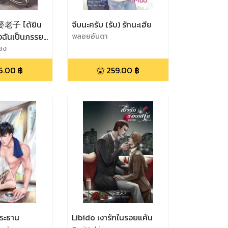
子 ได้ยิน
จีบนะครับ (รับ) รักนะเฮีย
่งฉันเป็นภรรยา
พลอยอันดา
ยง
6.00
฿
259.00
฿
ระธาน
Libido เงารักในรอยแค้น