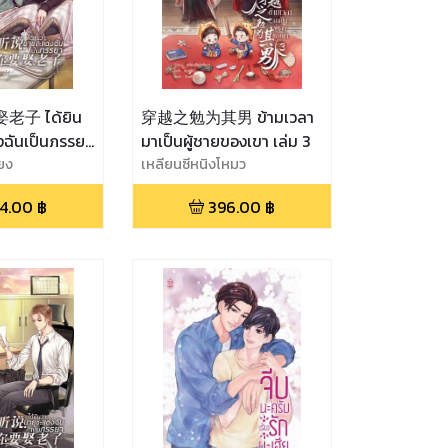
子 ได้ยิน
穿越之勉为其男 ข้ามเวลา
่งฉันเป็นภรรยา
มาเป็นผู้ชายของเขา เล่ม 3
ยง
เหลียนซีหนิงโหมว
4.00
฿
396.00
฿