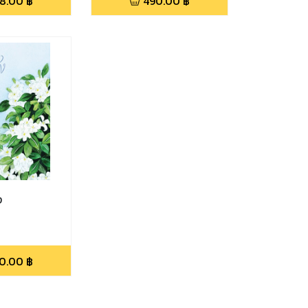
8.00
฿
490.00
฿
ง
0.00
฿