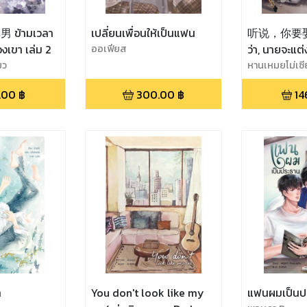
ข้ามเวลา
เปลี่ยนเพื่อนให้เป็นแฟน
听说，你要娶老
องเขา เล่ม 2
ออเฟียส
ว่า, นายจะแต
มว
เล่ม 1
หานเหมยโม่เซี
.00
฿
300.00
฿
14
ำ
You don't look like my
แฟนผมเป็นป