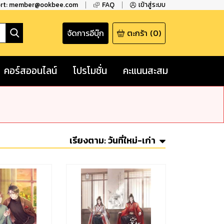
ort: member@ookbee.com
FAQ
เข้าสู่ระบบ
จัดการอีบุ๊ก
ตะกร้า
(
0
)
คอร์สออนไลน์
โปรโมชั่น
คะแนนสะสม
เรียงตาม:
วันที่ใหม่-เก่า