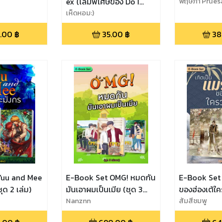
ex (เล่มพิเศษของ Do I
พฤษภา Prues
look like your ex?)
เห็ดหอม:)
.00
฿
35.00
฿
38
Yuu and Mee
E-Book Set OMG! หมดกัน
E-Book Set 
ุด 2 เล่ม)
มันเอาผมเป็นเมีย (ชุด 3
ของฮ่องเต้ใค
เล่มจบ)
Nanznn
2 เล่ม)
ส้มสีชมพู