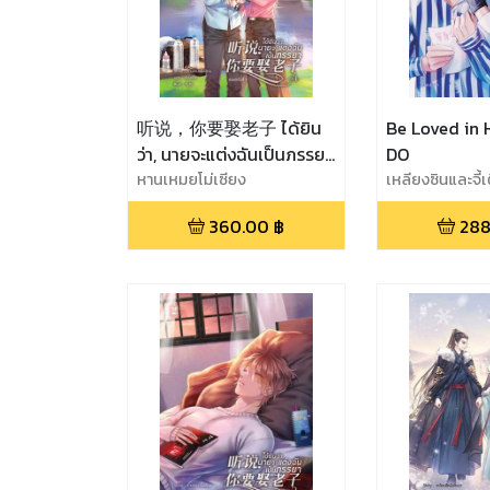
听说，你要娶老子 ได้ยิน
Be Loved in 
ว่า, นายจะแต่งฉันเป็นภรรยา
DO
เล่ม 4
หานเหมยโม่เซียง
เหลียงซินและจี้เ
360.00
฿
288