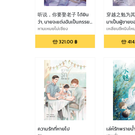
听说，你要娶老子 ได้ยิน
穿越之勉为其男 
ว่า, นายจะแต่งฉันเป็นภรรยา
มาเป็นผู้ชายข
เล่ม 2
หานเหมยโม่เซียง
เหลียนซีหนิงโห
321.00
฿
414
ความรักที่หายไป
เล่ห์รักพรายน้