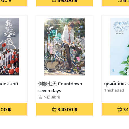
.00
฿
690.00
฿
64
กหลบหนี
倒數七天 Countdown
ภุชงค์เล่นแส
seven days
Thichadad
吉卜勒 Jibril
.00
฿
340.00
฿
34