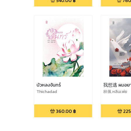
540.00
฿
760
บัวหลงจันทร์
我想逃 ผมอยา
Thichadad
林佩 หลินเพ่ย
360.00
฿
225