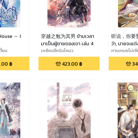
House ～ I
穿越之勉为其男 ข้ามเวลา
听说，你要娶老
มาเป็นผู้ชายของเขา เล่ม 4
ว่า, นายจะแต
ตี้ยน
เหลียนซีหนิงโหมว
เล่ม 3
หานเหมยโม่เซี
.00
฿
423.00
฿
34