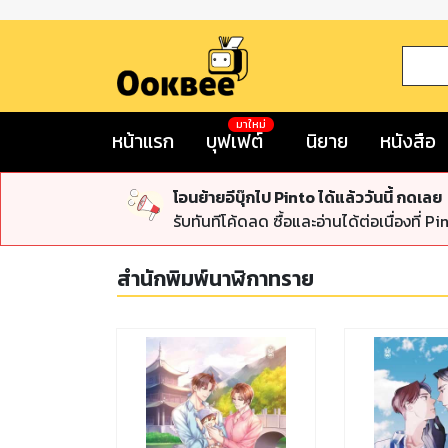
มาใหม่
หน้าแรก
บุฟเฟต์
นิยาย
หนังสือ
โอนย้ายอีบุ๊กไป Pinto ได้แล้ววันนี้ กดเลย
รับทันทีโค้ดลด ซื้อและอ่านได้ต่อเนื่องที่ Pi
สำนักพิมพ์นาฬิกาทราย