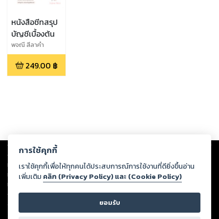
หนังสือชีทสรุป
บัญชีเบื้องต้น
พจณี สีลาคำ
249.00
฿
Copyright ©
2026
Storylog Co., Ltd. - สตอรี่ล็อกขอสงวนสิทธิ์ไม่รับผิดชอบ
การใช้คุกกี้
ต่อผลงานหรือเนื้อหาใดที่อัปโหลดผ่านเว็บไซต์และปรากฏว่าละเมิดสิทธิใน
ทรัพย์สินทางปัญญาของบุคคลอื่นหรือขัดต่อกฎหมายและศีลธรรม ดังนั้น ผู้อ่าน
เราใช้คุกกี้เพื่อให้ทุกคนได้ประสบการณ์การใช้งานที่ดียิ่งขึ้นอ่าน
ทุกท่านโปรดใช้วิจารณญาณในการกลั่นกรองด้วยตนเอง และหากท่านพบว่าส่วน
เพิ่มเติม
คลิก (Privacy Policy) และ (Cookie Policy)
หนึ่งส่วนใดขัดต่อกฎหมายและศีลธรรม กรุณาแจ้งมายังบริษัท เพื่อทีมงานจะได้
ดำเนินการในทันที ทั้งนี้ ทางสตอรี่ล็อกขอสงวนลิขสิทธิ์ตามพระราชบัญญัติ
ยอมรับ
ลิขสิทธิ์ พ.ศ. 2537 (ฉบับล่าสุด)