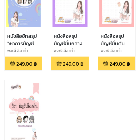
หนังสือชีทสรุป
หนังสือสรุป
หนังสือสรุป
วิชาการบัญชี
บัญชีขั้นกลาง
บัญชีขั้นต้น
ต้นทุน
พจณี สีลาคำ
พจณี สีลาคำ
พจณี สีลาคำ
249.00
฿
249.00
฿
249.00
฿