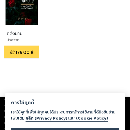
คลังบาป
บัวสวาท
179.00
฿
Copyright ©
2026
Storylog Co., Ltd. - สตอรี่ล็อกขอสงวนสิทธิ์ไม่รับผิดชอบ
การใช้คุกกี้
ต่อผลงานหรือเนื้อหาใดที่อัปโหลดผ่านเว็บไซต์และปรากฏว่าละเมิดสิทธิใน
ทรัพย์สินทางปัญญาของบุคคลอื่นหรือขัดต่อกฎหมายและศีลธรรม ดังนั้น ผู้อ่าน
เราใช้คุกกี้เพื่อให้ทุกคนได้ประสบการณ์การใช้งานที่ดียิ่งขึ้นอ่าน
ทุกท่านโปรดใช้วิจารณญาณในการกลั่นกรองด้วยตนเอง และหากท่านพบว่าส่วน
เพิ่มเติม
คลิก (Privacy Policy) และ (Cookie Policy)
หนึ่งส่วนใดขัดต่อกฎหมายและศีลธรรม กรุณาแจ้งมายังบริษัท เพื่อทีมงานจะได้
ดำเนินการในทันที ทั้งนี้ ทางสตอรี่ล็อกขอสงวนลิขสิทธิ์ตามพระราชบัญญัติ