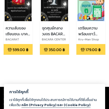
ความลับของ
จุดศุนย์กลาง
เตรียมความ
เซียนชนะ บาคา
วงจร BACARA
พร้อมเชาว์
ร่า ด้วย 4
CENTER
ปัญญา อนุบาล
ฺBACARAT
BACARA CENTER
Kru-Man Shop
CENTER
เทคนิคที่ไม่มี
3 ขึ้น ป.1
599.00
฿
350.00
฿
179.00
฿
ใครรู้ ( เล่ม 2 )
Copyright ©
2026
Storylog Co., Ltd. - สตอรี่ล็อกขอสงวนสิทธิ์ไม่รับผิดชอบ
การใช้คุกกี้
ต่อผลงานหรือเนื้อหาใดที่อัปโหลดผ่านเว็บไซต์และปรากฏว่าละเมิดสิทธิใน
ทรัพย์สินทางปัญญาของบุคคลอื่นหรือขัดต่อกฎหมายและศีลธรรม ดังนั้น ผู้อ่าน
เราใช้คุกกี้เพื่อให้ทุกคนได้ประสบการณ์การใช้งานที่ดียิ่งขึ้นอ่าน
ทุกท่านโปรดใช้วิจารณญาณในการกลั่นกรองด้วยตนเอง และหากท่านพบว่าส่วน
เพิ่มเติม
คลิก (Privacy Policy) และ (Cookie Policy)
หนึ่งส่วนใดขัดต่อกฎหมายและศีลธรรม กรุณาแจ้งมายังบริษัท เพื่อทีมงานจะได้