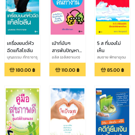
เครื่องยนต์หัว
เม้าท์มันๆ
5 ส ที่มองไม่
ฉีดแก๊สโซลีน
สารพันปัญหา
เห็น
คนทำงาน
บุญธรรม ภัทราจารุ
อลิส (อลิสซาเบต)
สมชาย พิทยาอุดม
กุล
ฤกษ์
180.00
฿
110.00
฿
85.00
฿