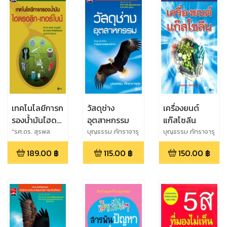
เทคโนโลยีการก
วัสดุช่าง
เครื่องยนต์
รองน้ำมันไฮดร
อุตสาหกรรม
แก๊สโซลีน
อลิก-เทอร์ไบน์
"รศ.ดร. สุรพล
บุญธรรม ภัทราจารุ
บุญธรรม ภัทราจารุ
ราษฏร์นุ้ย, ดร.
กุล
กุล
189.00
฿
115.00
฿
150.00
฿
กฤษดา อัครพัทธยา
กุล,ประสิทธิ์ ทัพ
สุนทร "