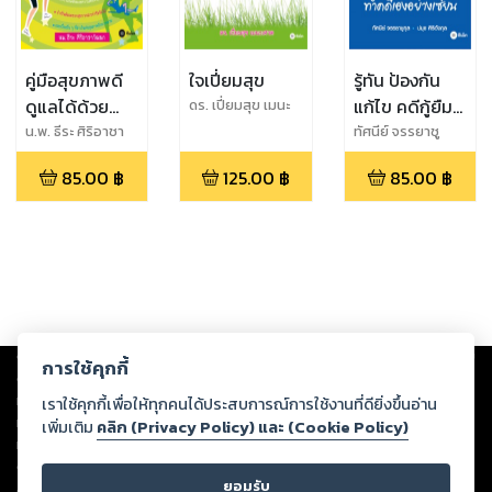
คู่มือสุขภาพดี
ใจเปี่ยมสุข
รู้ทัน ป้องกัน
ดูแลได้ด้วย
แก้ไข คดีกู้ยืม
ดร. เปี่ยมสุข เมนะ
เศวต
ตนเอง
เงิน ทำคดีเอง
น.พ. ธีระ ศิริอาชา
ทัศนีย์ จรรยาชู
วัฒนา
กุล,ปมุข ศิริอังกุล
อย่างเซียน
85.00
฿
125.00
฿
85.00
฿
Copyright ©
2026
Storylog Co., Ltd. - สตอรี่ล็อกขอสงวนสิทธิ์ไม่รับผิดชอบ
การใช้คุกกี้
ต่อผลงานหรือเนื้อหาใดที่อัปโหลดผ่านเว็บไซต์และปรากฏว่าละเมิดสิทธิใน
ทรัพย์สินทางปัญญาของบุคคลอื่นหรือขัดต่อกฎหมายและศีลธรรม ดังนั้น ผู้อ่าน
เราใช้คุกกี้เพื่อให้ทุกคนได้ประสบการณ์การใช้งานที่ดียิ่งขึ้นอ่าน
ทุกท่านโปรดใช้วิจารณญาณในการกลั่นกรองด้วยตนเอง และหากท่านพบว่าส่วน
เพิ่มเติม
คลิก (Privacy Policy) และ (Cookie Policy)
หนึ่งส่วนใดขัดต่อกฎหมายและศีลธรรม กรุณาแจ้งมายังบริษัท เพื่อทีมงานจะได้
ดำเนินการในทันที ทั้งนี้ ทางสตอรี่ล็อกขอสงวนลิขสิทธิ์ตามพระราชบัญญัติ
ยอมรับ
ลิขสิทธิ์ พ.ศ. 2537 (ฉบับล่าสุด)