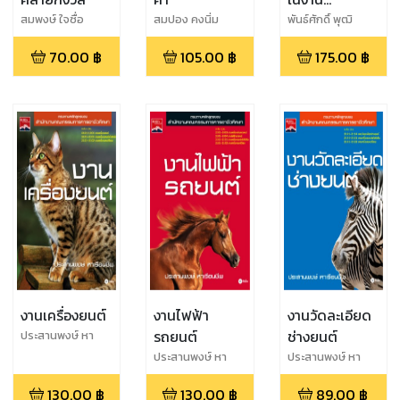
อุตสาหกรรม
สมพงษ์ ใจซื่อ
สมปอง คงนิ่ม
พันธ์ศักดิ์ พุฒิ
มานิตพงศ์
70.00
฿
105.00
฿
175.00
฿
งานเครื่องยนต์
งานไฟฟ้า
งานวัดละเอียด
รถยนต์
ช่างยนต์
ประสานพงษ์ หา
เรือนชีพ
ประสานพงษ์ หา
ประสานพงษ์ หา
เรือนชีพ
เรือนชีพ
130.00
฿
130.00
฿
89.00
฿