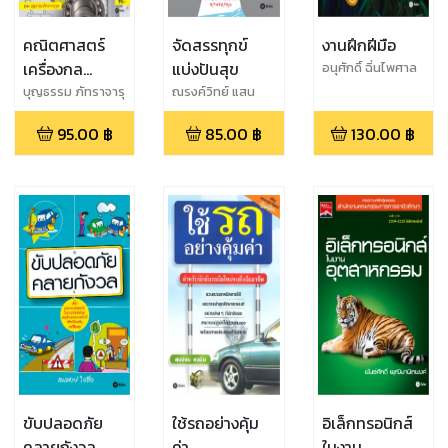
คณิตศาสตร์
จัดสรรทุกข์
งานฝึกฝีมือ
เครื่องกล
แบ่งปันสุข
อนุศักดิ์ ฉิ่นไพศาล
(สอศ.) (รหัส
บุญธรรม ภัทราจารุ
ณรงค์วิทย์ แสน
กุล
ทอง
วิชา 20110-
95.00
฿
85.00
฿
130.00
฿
2011) มี
แผน+เฉลย
ขับปลอดภัย
ใช้รถอย่างคุ้ม
อิเล็กทรอนิกส์
คลายกังวล
ค่า
ในงาน