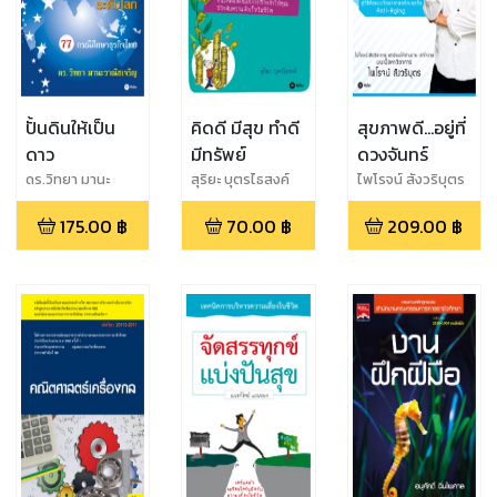
ปั้นดินให้เป็น
คิดดี มีสุข ทำดี
สุขภาพดี...อยู่ที่
ดาว
มีทรัพย์
ดวงจันทร์
ดร.วิทยา มานะ
สุริยะ บุตรไธสงค์
ไพโรจน์ สังวริบุตร
วาณิชเจริญ
175.00
฿
70.00
฿
209.00
฿