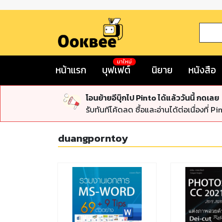
มาใหม่
หน้าแรก
บุฟเฟต์
นิยาย
หนังสือ
โอนย้ายอีบุ๊กไป Pinto ได้แล้ววันนี้ กดเลย
รับทันทีโค้ดลด ซื้อและอ่านได้ต่อเนื่องที่ Pi
duangporntoy