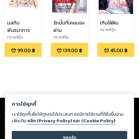
มลทิน
รักนั้นที่เคยมอง
เกินใฝ่ฝัน
พันธนาการ
ผ่าน
ทรายสีรุ้ง
ทรายสีรุ้ง
ทรายสีรุ้ง
99.00
฿
139.00
฿
45.00
฿
Copyright ©
2026
Storylog Co., Ltd. - สตอรี่ล็อกขอสงวนสิทธิ์ไม่รับผิดชอบ
การใช้คุกกี้
ต่อผลงานหรือเนื้อหาใดที่อัปโหลดผ่านเว็บไซต์และปรากฏว่าละเมิดสิทธิใน
ทรัพย์สินทางปัญญาของบุคคลอื่นหรือขัดต่อกฎหมายและศีลธรรม ดังนั้น ผู้อ่าน
เราใช้คุกกี้เพื่อให้ทุกคนได้ประสบการณ์การใช้งานที่ดียิ่งขึ้นอ่าน
ทุกท่านโปรดใช้วิจารณญาณในการกลั่นกรองด้วยตนเอง และหากท่านพบว่าส่วน
เพิ่มเติม
คลิก (Privacy Policy) และ (Cookie Policy)
หนึ่งส่วนใดขัดต่อกฎหมายและศีลธรรม กรุณาแจ้งมายังบริษัท เพื่อทีมงานจะได้
ดำเนินการในทันที ทั้งนี้ ทางสตอรี่ล็อกขอสงวนลิขสิทธิ์ตามพระราชบัญญัติ
ยอมรับ
ลิขสิทธิ์ พ.ศ. 2537 (ฉบับล่าสุด)