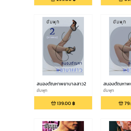
สนองตัณหาพยาบาลสาว2
สนองตัณหาพ
อัมพุท
อัมพุท
139.00
฿
79