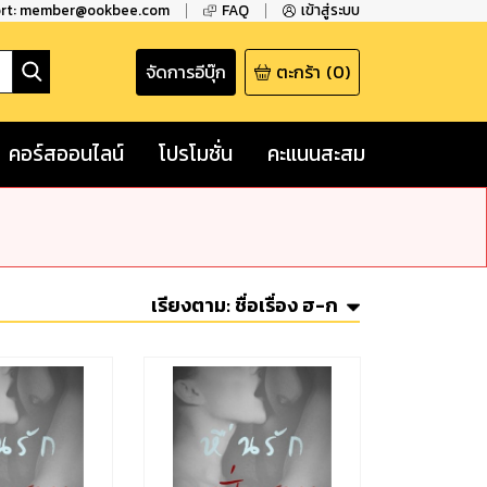
ort: member@ookbee.com
FAQ
เข้าสู่ระบบ
จัดการอีบุ๊ก
ตะกร้า
(
0
)
คอร์สออนไลน์
โปรโมชั่น
คะแนนสะสม
เรียงตาม:
ชื่อเรื่อง ฮ-ก