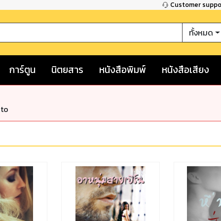
Customer supp
ทั้งหมด
การ์ตูน
นิตยสาร
หนังสือพิมพ์
หนังสือเสียง
nto