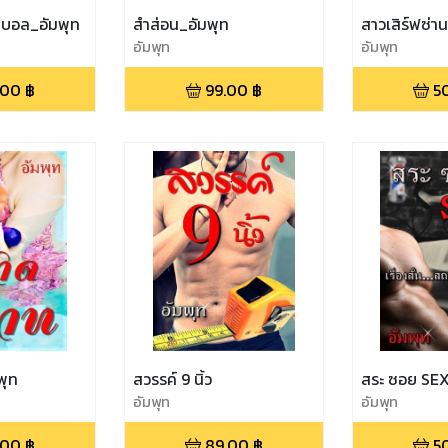
ุตบอล_อัมพุท
สำส่อน_อัมพุท
สาวเสิร์ฟซ่า
อัมพุท
อัมพุท
.00
฿
99.00
฿
5
พุท
สวรรค์ 9 นิ้ว
สระ ซอย SEX
อัมพุท
อัมพุท
.00
฿
89.00
฿
5