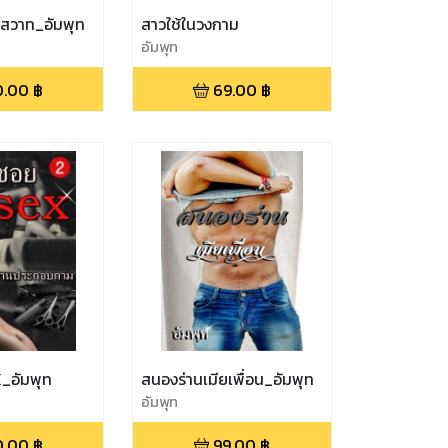
นสวาท_อัมพุท
สาวใช้ในวงกาม
อัมพุท
0.00
฿
69.00
฿
_อัมพุท
สนองร่านเมียเพื่อน_อัมพุท
อัมพุท
0.00
฿
99.00
฿