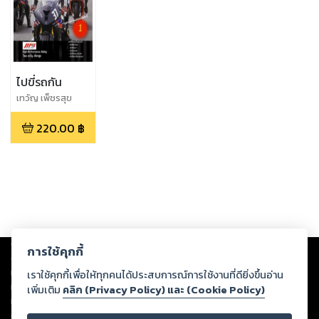
ไปขี่รถกัน
เทวัญ เพ็ชรสุข
220.00
฿
Copyright ©
2026
Storylog Co., Ltd. - สตอรี่ล็อกขอสงวนสิทธิ์ไม่รับผิดชอบ
การใช้คุกกี้
ต่อผลงานหรือเนื้อหาใดที่อัปโหลดผ่านเว็บไซต์และปรากฏว่าละเมิดสิทธิใน
ทรัพย์สินทางปัญญาของบุคคลอื่นหรือขัดต่อกฎหมายและศีลธรรม ดังนั้น ผู้อ่าน
เราใช้คุกกี้เพื่อให้ทุกคนได้ประสบการณ์การใช้งานที่ดียิ่งขึ้นอ่าน
ทุกท่านโปรดใช้วิจารณญาณในการกลั่นกรองด้วยตนเอง และหากท่านพบว่าส่วน
เพิ่มเติม
คลิก (Privacy Policy) และ (Cookie Policy)
หนึ่งส่วนใดขัดต่อกฎหมายและศีลธรรม กรุณาแจ้งมายังบริษัท เพื่อทีมงานจะได้
ดำเนินการในทันที ทั้งนี้ ทางสตอรี่ล็อกขอสงวนลิขสิทธิ์ตามพระราชบัญญัติ