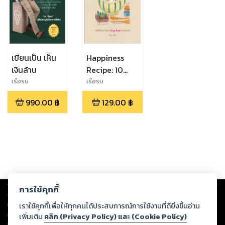
เขียนเป็น เห็น
Happiness
เงินล้าน
Recipe: 10
สูตรผสมความ
เรือรบ
เรือรบ
สุข
990.00
฿
129.00
฿
Copyright ©
2026
Storylog Co., Ltd. - สตอรี่ล็อกขอสงวนสิทธิ์ไม่รับผิดชอบ
การใช้คุกกี้
ต่อผลงานหรือเนื้อหาใดที่อัปโหลดผ่านเว็บไซต์และปรากฏว่าละเมิดสิทธิใน
ทรัพย์สินทางปัญญาของบุคคลอื่นหรือขัดต่อกฎหมายและศีลธรรม ดังนั้น ผู้อ่าน
เราใช้คุกกี้เพื่อให้ทุกคนได้ประสบการณ์การใช้งานที่ดียิ่งขึ้นอ่าน
ทุกท่านโปรดใช้วิจารณญาณในการกลั่นกรองด้วยตนเอง และหากท่านพบว่าส่วน
เพิ่มเติม
คลิก (Privacy Policy) และ (Cookie Policy)
หนึ่งส่วนใดขัดต่อกฎหมายและศีลธรรม กรุณาแจ้งมายังบริษัท เพื่อทีมงานจะได้