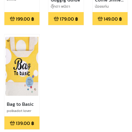
Singapore
ตุ๊กตา พนิดา
น้อยแก่น
199.00
฿
179.00
฿
149.00
฿
Bag to Basic
polkadot lover
139.00
฿