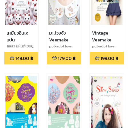
เหมียวอินเจ
มะม่วงจัง
Vintage
แปน
Veemake
Veemake
สลิลา มหันต์เชิดชู
polkadot lover
polkadot lover
วงศ์,จิราภรณ์ วิ
149.00
฿
179.00
฿
199.00
฿
หวา