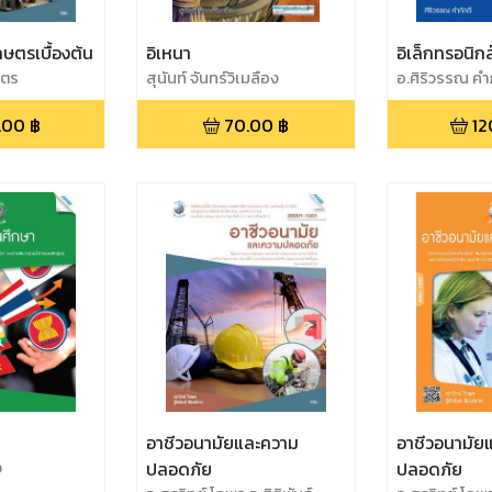
ษตรเบื้องต้น
อิเหนา
อิเล็กทรอนิก
นตร
สุนันท์ จันทร์วิเมลือง
อ.ศิริวรรณ คำภ
.00
฿
70.00
฿
12
อาชีวอนามัยและความ
อาชีวอนามัย
ง
ปลอดภัย
ปลอดภัย