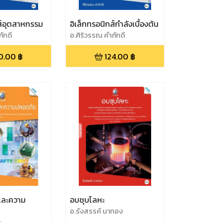
ส์อุตสาหกรรม
อิเล็กทรอนิกส์กำลังเบื้องต้น
ักดี
อ.ศิริวรรณ คำภักดี
0.00
฿
124.00
฿
และความ
อบชุบโลหะ
อ.รังสรรค์ นาทอง