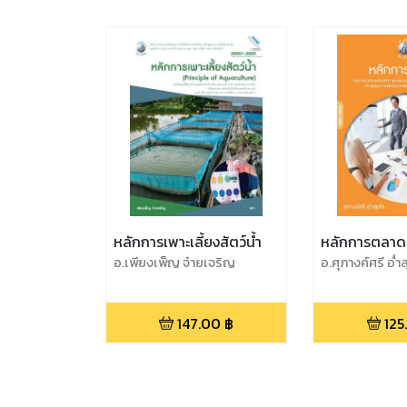
หลักการเพาะเลี้ยงสัตว์น้ำ
หลักการตลาด
อ.เพียงเพ็ญ จ๋ายเจริญ
อ.ศุภางค์ศรี อ่ำ
147.00
฿
125