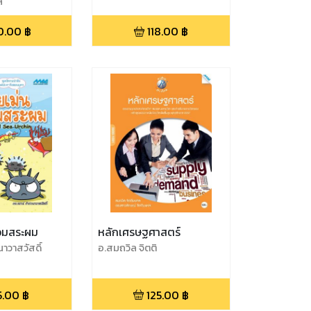
ล
0.00
฿
118.00
฿
อมสระผม
หลักเศรษฐศาสตร์
าวาสวัสดิ์
อ.สมถวิล จิตติ
มงคล,ดร.เสาวลักษณ์ จิตติ
มงคล
5.00
฿
125.00
฿