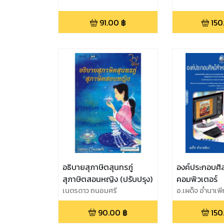
91.00
฿
150
อธิบายสุภาษิตสุนทรภู่
องค์ประกอบศิ
สุภาษิตสอนหญิง (ปรับปรุง)
คอมพิวเตอร์
เนตรดาว ถนอมศรี
อ.เผด็จ อ่ำนาเพ
90.00
฿
150