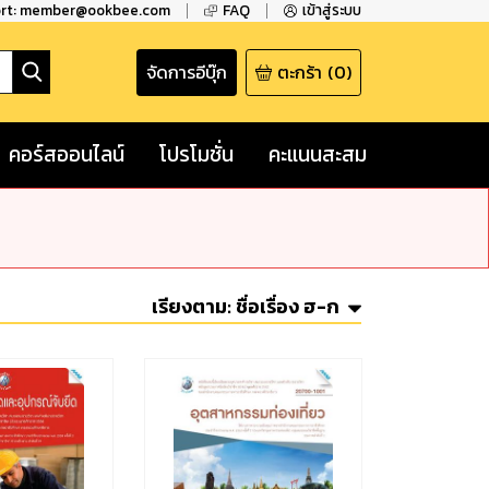
ort: member@ookbee.com
FAQ
เข้าสู่ระบบ
จัดการอีบุ๊ก
ตะกร้า
(
0
)
คอร์สออนไลน์
โปรโมชั่น
คะแนนสะสม
เรียงตาม:
ชื่อเรื่อง ฮ-ก