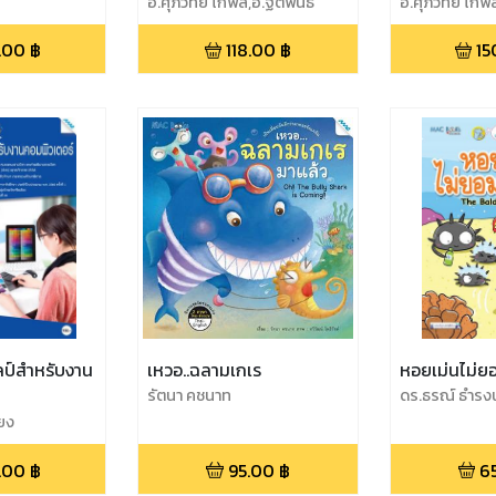
อ.ศุภวิทย์ โกพล,อ.ฐิติพันธ์
อ.ศุภวิทย์ โกพ
พิมพ์ชาย
.00
฿
118.00
฿
15
ลป์สำหรับงาน
เหวอ..ฉลามเกเร
หอยเม่นไม่ย
รัตนา คชนาท
ดร.ธรณ์ ธำรงน
ียง
.00
฿
95.00
฿
6