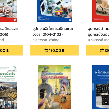
ทรอนิกส์และ
อุปกรณ์อิเล็กทรอนิกส์และ
อุปกรณ์นำค
2005)
วงจร (2104-2102)
อุปกรณ์จับยึ
กดี
อ.ศิริวรรณ คำภักดี
อ.รังสรรค์ นา
.00
฿
150.00
฿
12