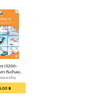
าร (3200-
ภา ทิมจำลอง
ำลองเจริญ
5.00
฿