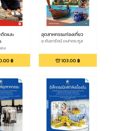
มตัดและ
อุตสาหกรรมท่องเที่ยว
ด
อ.กันยารัตน์ เหล่าตระกูล
ทอง
0.00
฿
103.00
฿