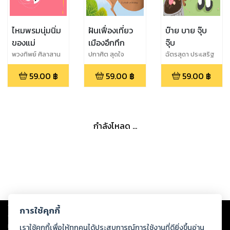
ไหมพรมนุ่มนิ่ม
ฝันเฟื่องเที่ยว
บ๊าย บาย จุ๊บ
ของแม่
เมืองอึกทึก
จุ๊บ
พวงทิพย์ ศิลาสาน
ปกาศิต สุดใจ
ฉัตรสุดา ประเสริฐ
ต์
สุข
59.00
฿
59.00
฿
59.00
฿
กำลังโหลด ...
Copyright ©
2026
Storylog Co., Ltd. - สตอรี่ล็อกขอสงวนสิทธิ์ไม่รับผิดชอบ
การใช้คุกกี้
ต่อผลงานหรือเนื้อหาใดที่อัปโหลดผ่านเว็บไซต์และปรากฏว่าละเมิดสิทธิใน
ทรัพย์สินทางปัญญาของบุคคลอื่นหรือขัดต่อกฎหมายและศีลธรรม ดังนั้น ผู้อ่าน
เราใช้คุกกี้เพื่อให้ทุกคนได้ประสบการณ์การใช้งานที่ดียิ่งขึ้นอ่าน