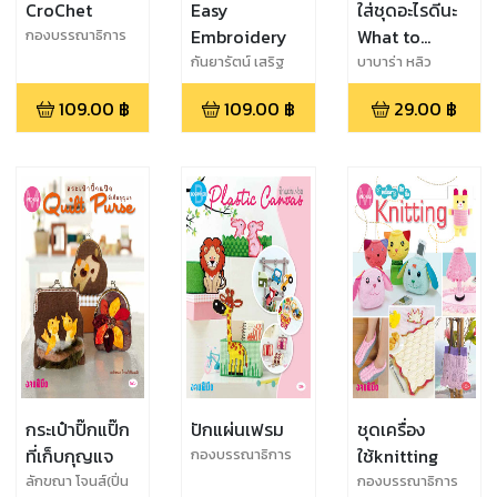
CroChet
Easy
ใส่ชุดอะไรดีนะ
Embroidery
What to
กองบรรณาธิการ
งานฝีมือ
wear?
กันยารัตน์ เสริฐ
บาบาร่า หลิว
สอน
109.00
฿
109.00
฿
29.00
฿
กระเป๋าปิ๊กแปิ๊ก
ปักแผ่นเฟรม
ชุดเครื่อง
ที่เก็บกุญแจ
ใช้knitting
กองบรรณาธิการ
งานฝีมือ
ลักขณา โจนส์(ปิ่น
กองบรรณาธิการ