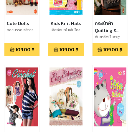
Cute Dolls
Kids Knit Hats
กระเป๋าผ้า
Quilting &
กองบรรณาธิการ
เลิศลักษณ์ แจ่มโกง
งานฝีมือ
Bags
กันยารัตน์ เสริฐ
สอน
109.00
฿
109.00
฿
109.00
฿