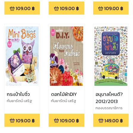
มณี)
งานฝีมือ
109.00
฿
109.00
฿
109.00
฿
กระเป๋าใบจิ๋ว
ดอกไม้ผ้าDIY
อนุบาลไหนดี?
2012/2013
กันยารัตน์ เสริฐ
กันยารัตน์ เสริฐ
สอน
สอน
กองบรรณาธิการ
การศึกษาวันนี้
109.00
฿
109.00
฿
149.00
฿