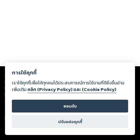
Copyright ©
2026
Storylog Co., Ltd. - สตอรี่ล็อกขอสงวนสิทธิ์ไม่รับผิดชอบ
การใช้คุกกี้
ต่อผลงานหรือเนื้อหาใดที่อัปโหลดผ่านเว็บไซต์และปรากฏว่าละเมิดสิทธิใน
ทรัพย์สินทางปัญญาของบุคคลอื่นหรือขัดต่อกฎหมายและศีลธรรม ดังนั้น ผู้อ่าน
เราใช้คุกกี้เพื่อให้ทุกคนได้ประสบการณ์การใช้งานที่ดียิ่งขึ้นอ่าน
ทุกท่านโปรดใช้วิจารณญาณในการกลั่นกรองด้วยตนเอง และหากท่านพบว่าส่วน
เพิ่มเติม
คลิก (Privacy Policy) และ (Cookie Policy)
หนึ่งส่วนใดขัดต่อกฎหมายและศีลธรรม กรุณาแจ้งมายังบริษัท เพื่อทีมงานจะได้
ดำเนินการในทันที ทั้งนี้ ทางสตอรี่ล็อกขอสงวนลิขสิทธิ์ตามพระราชบัญญัติ
ยอมรับ
ลิขสิทธิ์ พ.ศ. 2537 (ฉบับล่าสุด)
For support: member@ookbee.com
ปรับแต่งคุกกี้
Version
1.3.17