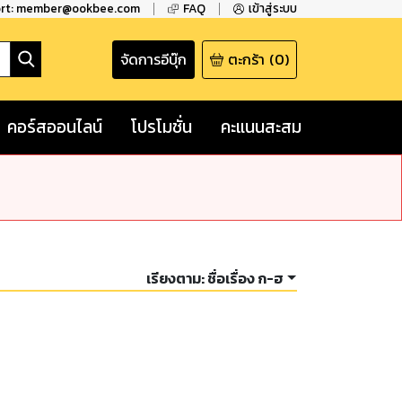
ort: member@ookbee.com
FAQ
เข้าสู่ระบบ
จัดการอีบุ๊ก
ตะกร้า
(
0
)
คอร์สออนไลน์
โปรโมชั่น
คะแนนสะสม
เรียงตาม:
ชื่อเรื่อง ก-ฮ