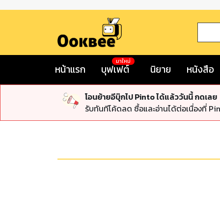
มาใหม่
หน้าแรก
บุฟเฟต์
นิยาย
หนังสือ
โอนย้ายอีบุ๊กไป Pinto ได้แล้ววันนี้ กดเลย
รับทันทีโค้ดลด ซื้อและอ่านได้ต่อเนื่องที่ Pi