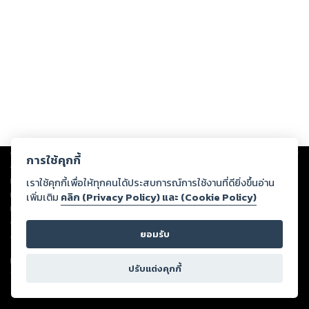
Copyright ©
2026
Storylog Co., Ltd. - สตอรี่ล็อกขอสงวนสิทธิ์ไม่รับผิดชอบ
การใช้คุกกี้
ต่อผลงานหรือเนื้อหาใดที่อัปโหลดผ่านเว็บไซต์และปรากฏว่าละเมิดสิทธิใน
ทรัพย์สินทางปัญญาของบุคคลอื่นหรือขัดต่อกฎหมายและศีลธรรม ดังนั้น ผู้อ่าน
เราใช้คุกกี้เพื่อให้ทุกคนได้ประสบการณ์การใช้งานที่ดียิ่งขึ้นอ่าน
ทุกท่านโปรดใช้วิจารณญาณในการกลั่นกรองด้วยตนเอง และหากท่านพบว่าส่วน
เพิ่มเติม
คลิก (Privacy Policy) และ (Cookie Policy)
หนึ่งส่วนใดขัดต่อกฎหมายและศีลธรรม กรุณาแจ้งมายังบริษัท เพื่อทีมงานจะได้
ดำเนินการในทันที ทั้งนี้ ทางสตอรี่ล็อกขอสงวนลิขสิทธิ์ตามพระราชบัญญัติ
ยอมรับ
ลิขสิทธิ์ พ.ศ. 2537 (ฉบับล่าสุด)
For support: member@ookbee.com
ปรับแต่งคุกกี้
Version
1.3.17