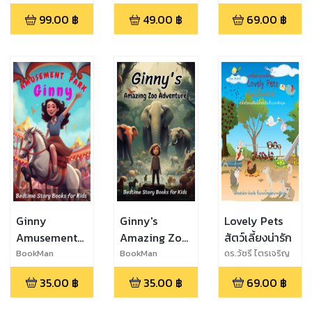
ฤทธิ์
กุลภักดิ์ จงแจ่ม
99.00
฿
49.00
฿
69.00
฿
Ginny
Ginny's
Lovely Pets
Amusement
Amazing Zoo
สัตว์เลี้ยงน่ารัก
Park Bedtime
Adventure
BookMan
BookMan
ดร.วัชรี ไตรเจริญ
กุลภักดิ์ จงแจ่ม
Story Books
Story book
35.00
฿
35.00
฿
69.00
฿
for Kids
for Kids