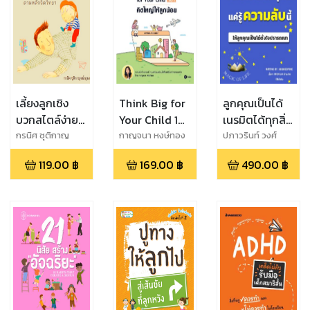
เลี้ยงลูกเชิง
Think Big for
ลูกคุณเป็นได้
บวกสไตล์ง่ายๆ
Your Child 101
เนรมิตได้ทุกสิ่ง
ตามหลัก
คิดใหญ่ให้ลูก
แค่รู้ความลับนี้
กรนิศ ชุติกาญ
กาญจนา หงษ์ทอง
ปภาวรินท์ วงศ์
จน์ณุวงค์
ลักษณะพิมล
จิตวิทยา
น้อย
119.00
฿
169.00
฿
490.00
฿