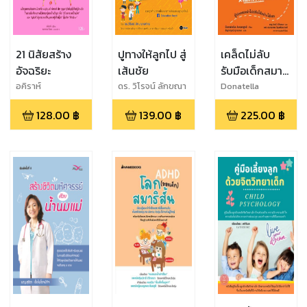
21 นิสัยสร้าง
ปูทางให้ลูกไป สู่
เคล็ดไม่ลับ
อัจฉริยะ
เส้นชัย
รับมือเด็กสมาธิ
สั้น
อคิราห์
ดร. วิโรจน์ ลักขณา
Donatella
อดิศร
Arcangeli
128.00
฿
139.00
฿
225.00
฿