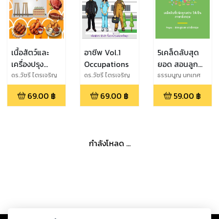
เนื้อสัตว์และ
อาชีพ Vol.1
5เคล็ดลับสุด
เครื่องปรุง
Occupations
ยอด สอนลูก
Types of
น้อยคนไทย ให้
ดร.วัชรี ไตรเจริญ
ดร.วัชรี ไตรเจริญ
ธรรมนูญ นกเทศ
กุลภักดิ์ จงแจ่ม
กุลภักดิ์ จงแจ่ม
Meat and
เก่งภาษา
69.00
฿
69.00
฿
59.00
฿
Condiment
อังกฤษแบบ
Genius : เคล็ด
ลับที่2
กำลังโหลด ...
Copyright ©
2026
Storylog Co., Ltd. - สตอรี่ล็อกขอสงวนสิทธิ์ไม่รับผิดชอบ