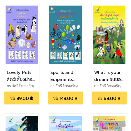
Lovely Pets
Sports and
What is your
สัตว์เลี้ยงน่ารัก
Euipments
dream ฝันของ
แบบฝึกคำศัพท์
กีฬาและ
คุณคืออะไร
ดร.วัชรี ไตรเจริญ
ดร.วัชรี ไตรเจริญ
ดร.วัชรี ไตรเจริญ
กุลภักดิ์ (ดร.ฝน)
กุลภักดิ์ (ดร.ฝน)
กุลภักดิ์ จงแจ่ม
เติมอักษรที่หาย
อุปกรณ์กีฬา
99.00
฿
149.00
฿
69.00
฿
ไป
แบบฝึกคำศัพท์
เติมอักษรที่หาย
ไป