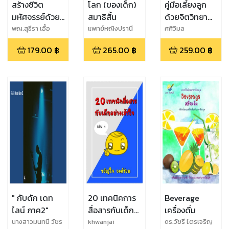
สร้างชีวิต
โลก (ของเด็ก)
คู่มือเลี้ยงลูก
มหัศจรรย์ด้วย
สมาธิสั้น
ด้วยจิตวิทยา
น้ำนมแม่
เด็ก ( Child
พญ.สุธีรา เอื้อ
แพทย์หญิงปรานี
ศศิวิมล
ไพโรจน์กิจ
ปวีณชนา
Psychology )
179.00
฿
265.00
฿
259.00
฿
" กับดัก เดท
20 เทคนิคการ
Beverage
ไลน์ ภาค2"
สื่อสารกับเด็ก
เครื่องดื่ม
อย่างเข้าใจ
นางสาวมนทนี วัชร
khwanjai
ดร.วัชรี ไตรเจริญ