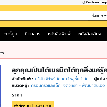
Customer su
ทั้งหมด
การ์ตูน
นิตยสาร
หนังสือพิมพ์
หนังสือเสียง
nto
ลูกคุณเป็นได้เนรมิตได้ทุกสิ่งแค่รู้
สำนักพิมพ์
:
บริษัท พีโฟร์ลักษณ์ โซลูชั่นจำกัด
ผู้แต่ง :
หมวดหมู่
:
ครอบครัวและเด็ก
,
จิตวิทยา - พัฒนาตนเอง
ราคา
ซื้อฉบับนี้
:
490.00
฿