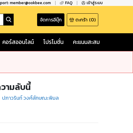
pport: member@ookbee.com
FAQ
เข้าสู่ระบบ
จัดการอีบุ๊ก
ตะกร้า
(
0
)
คอร์สออนไลน์
โปรโมชั่น
คะแนนสะสม
ความลับนี้
ปภาวรินท์ วงศ์ลักษณะพิมล