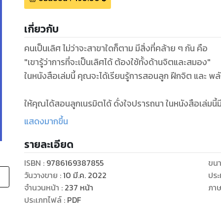
เกี่ยวกับ
คนเป็นเลิศ ไม่ว่าจะสาขาใดก็ตาม มีสิ่งที่คล้าย ๆ กัน คือ
"เขารู้ว่าการที่จะเป็นเลิศได้ ต้องใช้ทั้งด้านจิตและสมอง"
ในหนังสือเล่มนี้ คุณจะได้เรียนรู้การสอนลูก ฝึกจิต และ 
ให้คุณได้สอนลูกเนรมิตได้ ดั่งใจปรารถนา ในหนังสือเล่มนี้ม
เป็นเทคนิคที่ถอดประสบการณ์จากคนสำเร็จจริง ๆ เพียงแค่เ
แสดงมากขึ้น
อาจเปลี่ยนลูกคุณให้กลายเป็นเลิศและ เนรมิตสิ่งที่ปรารถน
รายละเอียด
หนังสือเล่มนี้รวบรวมหลักคิด ประการณ์จากผู้นำ ผู้ที่ปร
ISBN :
9786169387855
ขนา
และความสามารถทักษะที่สำเร็จด้วยฝีมือตัวเองจริง ๆ
วันวางขาย
:
10 มี.ค. 2022
ประ
จำนวนหน้า
:
237
หน้า
ภา
เป็นประโยชน์อย่างยิ่งต่อการเลี้ยงลูกของพ่อแม่ ยุคใหม่
ประเภทไฟล์
:
PDF
ต่อการสร้างเด็กรุ่นใหม่ ให้เป็นเด็ดที่มีความมั่นใจ ให้ประสบ