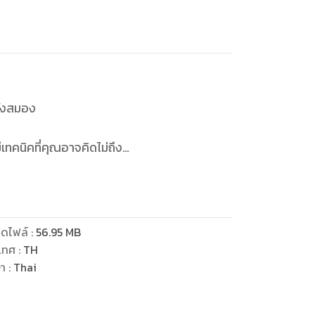
พลังสมอง
ีเทคนิคที่คุณอาจคิดไม่ถึง
ทคนิคเดียว ที่นำไปปรับใช้กับลูก
าได้
ะสบความสำเร็จด้วยตนเอง
ดไฟล์
:
56.95
MB
เทศ
:
TH
ษา
:
Thai
 ที่สถาบันครอบครัวสำคัญมาก ๆ
ความสำเร็จจากสิ่งที่รักได้