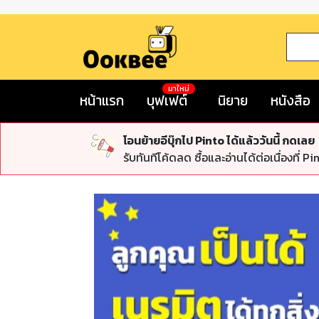
มาใหม่
หน้าแรก
บุฟเฟต์
นิยาย
หนังสือ
โอนย้ายอีบุ๊กไป Pinto ได้แล้ววันนี้ กดเลย
รับทันทีโค้ดลด ซื้อและอ่านได้ต่อเนื่องที่ Pi