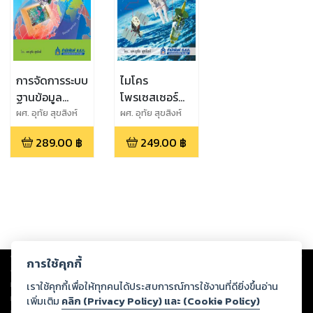
การจัดการระบบ
ไมโคร
ฐานข้อมูล
โพรเซสเซอร์
สารสนเทศ
และไมโคร
ผศ. อุทัย สุขสิงห์
ผศ. อุทัย สุขสิงห์
ภูมิศาสตร์
คอนโทรลเลอร์
289.00
฿
249.00
฿
(GIS) ด้วย
MCS-51
โปรแกรม
ArcView 3.2a
– 3.3
Copyright ©
2026
Storylog Co., Ltd. - สตอรี่ล็อกขอสงวนสิทธิ์ไม่รับผิดชอบ
การใช้คุกกี้
ต่อผลงานหรือเนื้อหาใดที่อัปโหลดผ่านเว็บไซต์และปรากฏว่าละเมิดสิทธิใน
ทรัพย์สินทางปัญญาของบุคคลอื่นหรือขัดต่อกฎหมายและศีลธรรม ดังนั้น ผู้อ่าน
เราใช้คุกกี้เพื่อให้ทุกคนได้ประสบการณ์การใช้งานที่ดียิ่งขึ้นอ่าน
ทุกท่านโปรดใช้วิจารณญาณในการกลั่นกรองด้วยตนเอง และหากท่านพบว่าส่วน
เพิ่มเติม
คลิก (Privacy Policy) และ (Cookie Policy)
หนึ่งส่วนใดขัดต่อกฎหมายและศีลธรรม กรุณาแจ้งมายังบริษัท เพื่อทีมงานจะได้