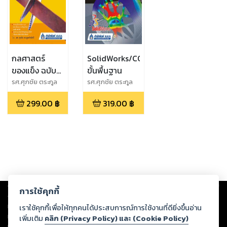
กลศาสตร์
SolidWorks/COSMOSWorks
ของแข็ง ฉบับ
ขั้นพื้นฐาน
เสริม
รศ.ศุภชัย ตระกูล
รศ.ศุภชัย ตระกูล
ทรัพย์ทวี และ
ทรัพย์ทวี และ
ประสบการณ์
299.00
฿
319.00
฿
สถาพร วังฉาย
สถาพร วังฉาย
Copyright ©
2026
Storylog Co., Ltd. - สตอรี่ล็อกขอสงวนสิทธิ์ไม่รับผิดชอบ
การใช้คุกกี้
ต่อผลงานหรือเนื้อหาใดที่อัปโหลดผ่านเว็บไซต์และปรากฏว่าละเมิดสิทธิใน
ทรัพย์สินทางปัญญาของบุคคลอื่นหรือขัดต่อกฎหมายและศีลธรรม ดังนั้น ผู้อ่าน
เราใช้คุกกี้เพื่อให้ทุกคนได้ประสบการณ์การใช้งานที่ดียิ่งขึ้นอ่าน
ทุกท่านโปรดใช้วิจารณญาณในการกลั่นกรองด้วยตนเอง และหากท่านพบว่าส่วน
เพิ่มเติม
คลิก (Privacy Policy) และ (Cookie Policy)
หนึ่งส่วนใดขัดต่อกฎหมายและศีลธรรม กรุณาแจ้งมายังบริษัท เพื่อทีมงานจะได้