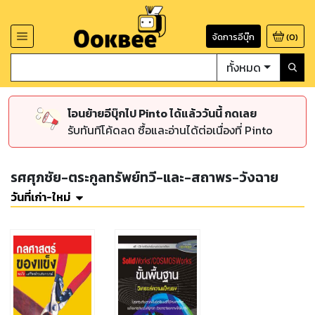
จัดการอีบุ๊ก
(
0
)
ทั้งหมด
โอนย้ายอีบุ๊กไป Pinto ได้แล้ววันนี้ กดเลย
รับทันทีโค้ดลด ซื้อและอ่านได้ต่อเนื่องที่ Pinto
รศศุภชัย-ตระกูลทรัพย์ทวี-และ-สถาพร-วังฉาย
วันที่เก่า-ใหม่