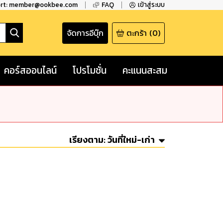
ort: member@ookbee.com
FAQ
เข้าสู่ระบบ
จัดการอีบุ๊ก
ตะกร้า
(
0
)
คอร์สออนไลน์
โปรโมชั่น
คะแนนสะสม
เรียงตาม:
วันที่ใหม่-เก่า