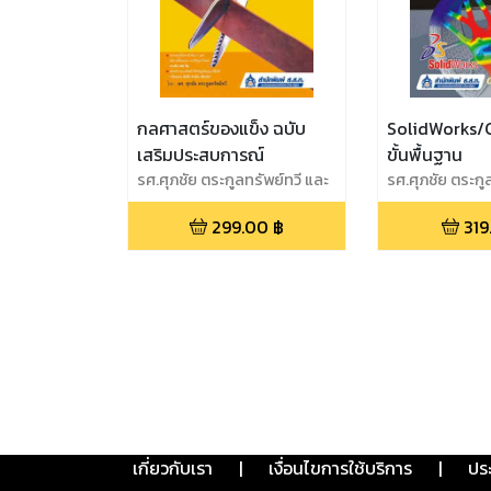
กลศาสตร์ของแข็ง ฉบับ
SolidWorks
เสริมประสบการณ์
ขั้นพื้นฐาน
รศ.ศุภชัย ตระกูลทรัพย์ทวี และ
รศ.ศุภชัย ตระกู
สถาพร วังฉาย
สถาพร วังฉาย
299.00
฿
319
เกี่ยวกับเรา
|
เงื่อนไขการใช้บริการ
|
ปร