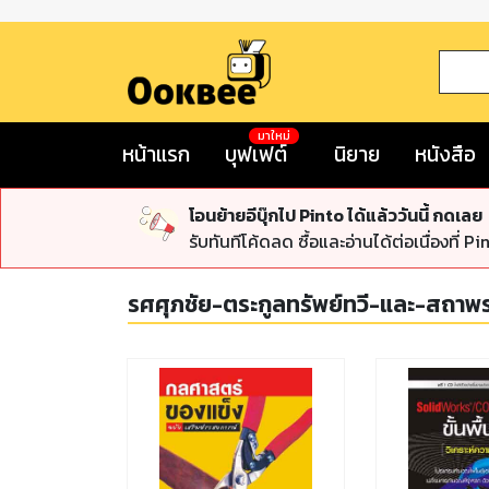
มาใหม่
หน้าแรก
บุฟเฟต์
นิยาย
หนังสือ
โอนย้ายอีบุ๊กไป Pinto ได้แล้ววันนี้ กดเลย
รับทันทีโค้ดลด ซื้อและอ่านได้ต่อเนื่องที่ Pi
รศศุภชัย-ตระกูลทรัพย์ทวี-และ-สถาพ