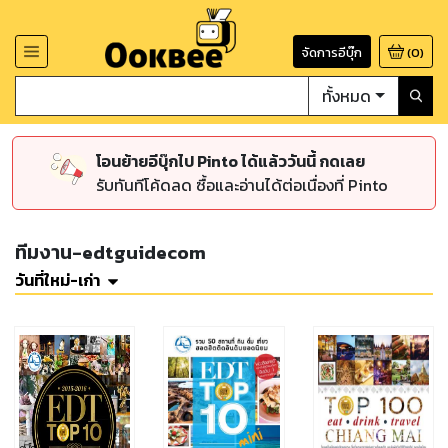
จัดการอีบุ๊ก
(
0
)
ทั้งหมด
โอนย้ายอีบุ๊กไป Pinto ได้แล้ววันนี้ กดเลย
รับทันทีโค้ดลด ซื้อและอ่านได้ต่อเนื่องที่ Pinto
ทีมงาน-edtguidecom
วันที่ใหม่-เก่า