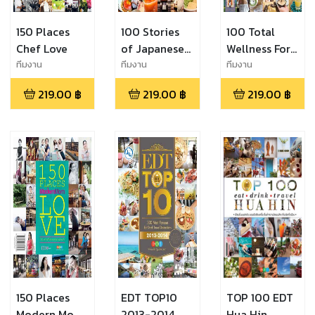
150 Places
100 Stories
100 Total
Chef Love
of Japanese
Wellness For
Cuisine
A Better Life
ทีมงาน
ทีมงาน
ทีมงาน
EDTguide.com
EDTguide.com
EDTguide.com
219.00
฿
219.00
฿
219.00
฿
150 Places
EDT TOP10
TOP 100 EDT
Modern Mom
2013-2014
Hua Hin