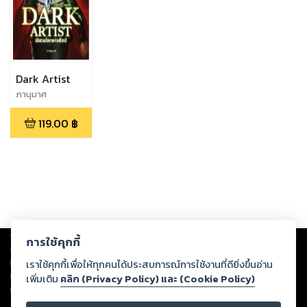
Dark Artist
ภานุมาศ
119.00
฿
Copyright ©
2026
Storylog Co., Ltd. - สตอรี่ล็อกขอสงวนสิทธิ์ไม่รับผิดชอบ
การใช้คุกกี้
ต่อผลงานหรือเนื้อหาใดที่อัปโหลดผ่านเว็บไซต์และปรากฏว่าละเมิดสิทธิใน
ทรัพย์สินทางปัญญาของบุคคลอื่นหรือขัดต่อกฎหมายและศีลธรรม ดังนั้น ผู้อ่าน
เราใช้คุกกี้เพื่อให้ทุกคนได้ประสบการณ์การใช้งานที่ดียิ่งขึ้นอ่าน
ทุกท่านโปรดใช้วิจารณญาณในการกลั่นกรองด้วยตนเอง และหากท่านพบว่าส่วน
เพิ่มเติม
คลิก (Privacy Policy) และ (Cookie Policy)
หนึ่งส่วนใดขัดต่อกฎหมายและศีลธรรม กรุณาแจ้งมายังบริษัท เพื่อทีมงานจะได้
ดำเนินการในทันที ทั้งนี้ ทางสตอรี่ล็อกขอสงวนลิขสิทธิ์ตามพระราชบัญญัติ