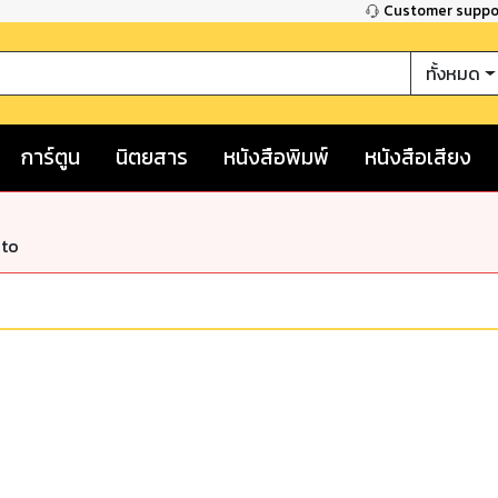
Customer supp
ทั้งหมด
การ์ตูน
นิตยสาร
หนังสือพิมพ์
หนังสือเสียง
nto