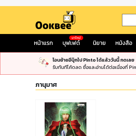
มาใหม่
หน้าแรก
บุฟเฟต์
นิยาย
หนังสือ
โอนย้ายอีบุ๊กไป Pinto ได้แล้ววันนี้ กดเลย
รับทันทีโค้ดลด ซื้อและอ่านได้ต่อเนื่องที่ Pi
ภานุมาศ