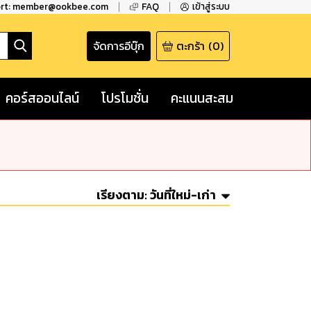
ort: member@ookbee.com
FAQ
เข้าสู่ระบบ
จัดการอีบุ๊ก
ตะกร้า
(
0
)
คอร์สออนไลน์
โปรโมชั่น
คะแนนสะสม
เรียงตาม:
วันที่ใหม่-เก่า