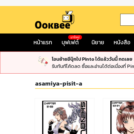
มาใหม่
หน้าแรก
บุฟเฟต์
นิยาย
หนังสือ
โอนย้ายอีบุ๊กไป Pinto ได้แล้ววันนี้ กดเลย
รับทันทีโค้ดลด ซื้อและอ่านได้ต่อเนื่องที่ Pi
asamiya-pisit-a