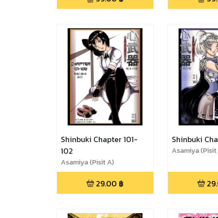
Shinbuki Chapter 101-
Shinbuki Chap
102
Asamiya (Pisit
Asamiya (Pisit A)
29.00
฿
29