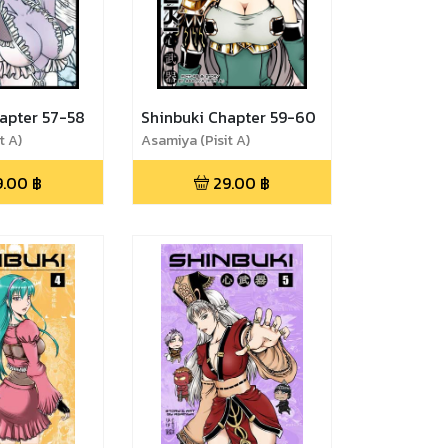
apter 57-58
Shinbuki Chapter 59-60
t A)
Asamiya (Pisit A)
9.00
฿
29.00
฿