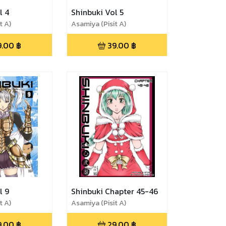
l 4
Shinbuki Vol 5
t A)
Asamiya (Pisit A)
9.00
฿
39.00
฿
l 9
Shinbuki Chapter 45-46
t A)
Asamiya (Pisit A)
9.00
฿
29.00
฿