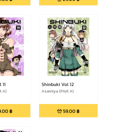
 11
Shinbuki Vol 12
t A)
Asamiya (Pisit A)
9.00
฿
59.00
฿