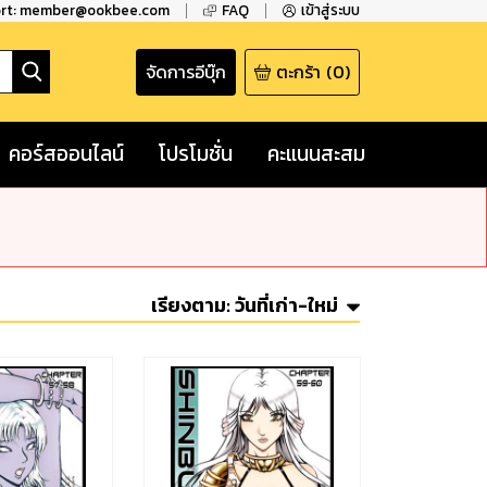
ort: member@ookbee.com
FAQ
เข้าสู่ระบบ
จัดการอีบุ๊ก
ตะกร้า
(
0
)
คอร์สออนไลน์
โปรโมชั่น
คะแนนสะสม
เรียงตาม:
วันที่เก่า-ใหม่