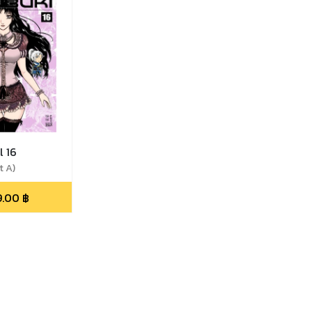
l 16
t A)
9.00
฿