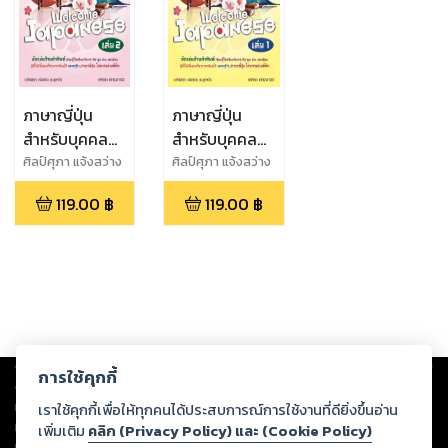
ภาษาญี่ปุ่น
ภาษาญี่ปุ่น
สำหรับบุคคล
สำหรับบุคคล
ทั่วไป เล่ม 2
ทั่วไป เล่ม 1
ศิลป์ศุภา แจ้งสว่าง
ศิลป์ศุภา แจ้งสว่าง
119.00
฿
119.00
฿
Copyright ©
2026
Storylog Co., Ltd. - สตอรี่ล็อกขอสงวนสิทธิ์ไม่รับผิดชอบ
การใช้คุกกี้
ต่อผลงานหรือเนื้อหาใดที่อัปโหลดผ่านเว็บไซต์และปรากฏว่าละเมิดสิทธิใน
ทรัพย์สินทางปัญญาของบุคคลอื่นหรือขัดต่อกฎหมายและศีลธรรม ดังนั้น ผู้อ่าน
เราใช้คุกกี้เพื่อให้ทุกคนได้ประสบการณ์การใช้งานที่ดียิ่งขึ้นอ่าน
ทุกท่านโปรดใช้วิจารณญาณในการกลั่นกรองด้วยตนเอง และหากท่านพบว่าส่วน
เพิ่มเติม
คลิก (Privacy Policy) และ (Cookie Policy)
หนึ่งส่วนใดขัดต่อกฎหมายและศีลธรรม กรุณาแจ้งมายังบริษัท เพื่อทีมงานจะได้