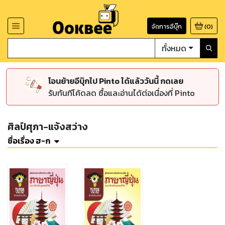
จัดการอีบุ๊ก
(
0
)
ทั้งหมด
โอนย้ายอีบุ๊กไป Pinto ได้แล้ววันนี้ กดเลย
รับทันทีโค้ดลด ซื้อและอ่านได้ต่อเนื่องที่ Pinto
ศิลป์ศุภา-แจ้งสว่าง
ชื่อเรื่อง ฮ-ก