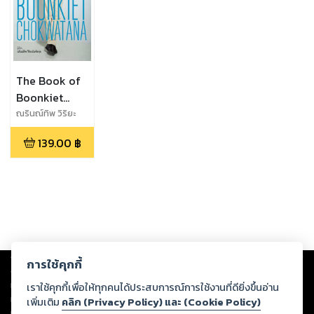
The Book of
Boonkiet
Chokwatana
ณรินณ์ทิพ วิริยะ
บัณฑิตกุล
139.00
฿
Copyright ©
2026
Storylog Co., Ltd. - สตอรี่ล็อกขอสงวนสิทธิ์ไม่รับผิดชอบ
การใช้คุกกี้
ต่อผลงานหรือเนื้อหาใดที่อัปโหลดผ่านเว็บไซต์และปรากฏว่าละเมิดสิทธิใน
ทรัพย์สินทางปัญญาของบุคคลอื่นหรือขัดต่อกฎหมายและศีลธรรม ดังนั้น ผู้อ่าน
เราใช้คุกกี้เพื่อให้ทุกคนได้ประสบการณ์การใช้งานที่ดียิ่งขึ้นอ่าน
ทุกท่านโปรดใช้วิจารณญาณในการกลั่นกรองด้วยตนเอง และหากท่านพบว่าส่วน
เพิ่มเติม
คลิก (Privacy Policy) และ (Cookie Policy)
หนึ่งส่วนใดขัดต่อกฎหมายและศีลธรรม กรุณาแจ้งมายังบริษัท เพื่อทีมงานจะได้