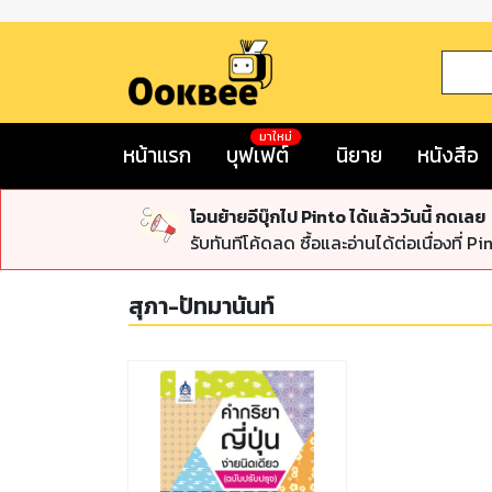
มาใหม่
หน้าแรก
บุฟเฟต์
นิยาย
หนังสือ
โอนย้ายอีบุ๊กไป Pinto ได้แล้ววันนี้ กดเลย
รับทันทีโค้ดลด ซื้อและอ่านได้ต่อเนื่องที่ Pi
สุภา-ปัทมานันท์