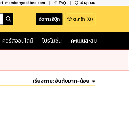
ort: member@ookbee.com
FAQ
เข้าสู่ระบบ
จัดการอีบุ๊ก
ตะกร้า
(
0
)
คอร์สออนไลน์
โปรโมชั่น
คะแนนสะสม
เรียงตาม:
อันดับมาก-น้อย