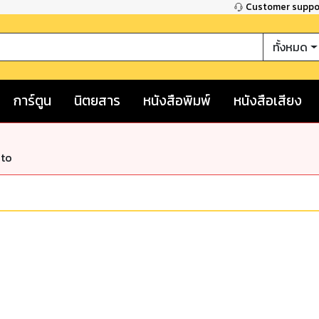
Customer supp
ทั้งหมด
การ์ตูน
นิตยสาร
หนังสือพิมพ์
หนังสือเสียง
nto