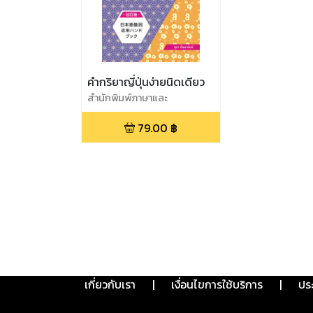
คำกริยาญี่ปุ่นง่ายนิดเดียว
สำนักพิมพ์ภาษาและ
วัฒนธรรม,สุภา ปัทมานันท์
79.00
฿
เกี่ยวกับเรา
|
เงื่อนไขการใช้บริการ
|
ปร