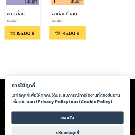
ชาวเขื่อน
ลาก่อนกิ่วลม
มนันยา
มนันยา
155.00
฿
145.00
฿
Copyright ©
2026
Storylog Co., Ltd. - สตอรี่ล็อกขอสงวนสิทธิ์ไม่รับผิดชอบ
การใช้คุกกี้
ต่อผลงานหรือเนื้อหาใดที่อัปโหลดผ่านเว็บไซต์และปรากฏว่าละเมิดสิทธิใน
ทรัพย์สินทางปัญญาของบุคคลอื่นหรือขัดต่อกฎหมายและศีลธรรม ดังนั้น ผู้อ่าน
เราใช้คุกกี้เพื่อให้ทุกคนได้ประสบการณ์การใช้งานที่ดียิ่งขึ้นอ่าน
ทุกท่านโปรดใช้วิจารณญาณในการกลั่นกรองด้วยตนเอง และหากท่านพบว่าส่วน
เพิ่มเติม
คลิก (Privacy Policy) และ (Cookie Policy)
หนึ่งส่วนใดขัดต่อกฎหมายและศีลธรรม กรุณาแจ้งมายังบริษัท เพื่อทีมงานจะได้
ดำเนินการในทันที ทั้งนี้ ทางสตอรี่ล็อกขอสงวนลิขสิทธิ์ตามพระราชบัญญัติ
ยอมรับ
ลิขสิทธิ์ พ.ศ. 2537 (ฉบับล่าสุด)
For support: member@ookbee.com
ปรับแต่งคุกกี้