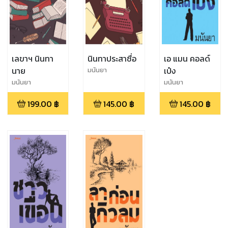
เลขาฯ นินทา
นินทาประสาซื่อ
เอ แมน คอลด์
นาย
เป๋ง
มนันยา
มนันยา
มนันยา
199.00
฿
145.00
฿
145.00
฿