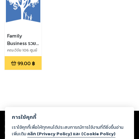
Family
Business รวย-
รอด อย่างมือ
คณะวิจัย 106 ศูนย์
ศึกษาธุรกิจ
อาชีพ
99.00
฿
ครอบครัว,มหาวิทย
าลัยหอการค้าไทย
Copyright ©
2026
Storylog Co., Ltd. - สตอรี่ล็อกขอสงวนสิทธิ์ไม่รับผิดชอบ
การใช้คุกกี้
ต่อผลงานหรือเนื้อหาใดที่อัปโหลดผ่านเว็บไซต์และปรากฏว่าละเมิดสิทธิใน
ทรัพย์สินทางปัญญาของบุคคลอื่นหรือขัดต่อกฎหมายและศีลธรรม ดังนั้น ผู้อ่าน
เราใช้คุกกี้เพื่อให้ทุกคนได้ประสบการณ์การใช้งานที่ดียิ่งขึ้นอ่าน
ทุกท่านโปรดใช้วิจารณญาณในการกลั่นกรองด้วยตนเอง และหากท่านพบว่าส่วน
เพิ่มเติม
คลิก (Privacy Policy) และ (Cookie Policy)
หนึ่งส่วนใดขัดต่อกฎหมายและศีลธรรม กรุณาแจ้งมายังบริษัท เพื่อทีมงานจะได้