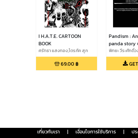
I H.A.T.E. CARTOON
Pandism : A
BOOK
panda story ต
ศรัทธา แสงทอง,ไตรภัค สุภ
002
พิทยะ วีระศักดิ์ว
วัฒนา,ฐปนนท์ สุวรรณ
69.00
฿
GET
กนิษฐ์,ทักษ์ ไทยทะเล,พิทยะ วีระ
ศักดิ์วงศ์,ราเมศร์ ประเสริฐ
กลาง
เกี่ยวกับเรา
|
เงื่อนไขการใช้บริการ
|
ปร