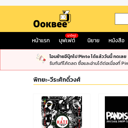
มาใหม่
หน้าแรก
บุฟเฟต์
นิยาย
หนังสือ
โอนย้ายอีบุ๊กไป Pinto ได้แล้ววันนี้ กดเลย
รับทันทีโค้ดลด ซื้อและอ่านได้ต่อเนื่องที่ Pi
พิทยะ-วีระศักดิ์วงศ์