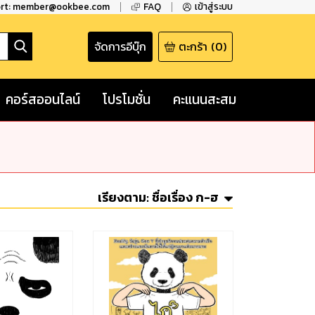
ort: member@ookbee.com
FAQ
เข้าสู่ระบบ
จัดการอีบุ๊ก
ตะกร้า
(
0
)
คอร์สออนไลน์
โปรโมชั่น
คะแนนสะสม
เรียงตาม:
ชื่อเรื่อง ก-ฮ