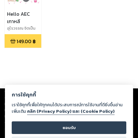
Hello AEC
เกาหลี
อุไรวรรณ จิตเป็น
ธม คิม
149.00
฿
Copyright ©
2026
Storylog Co., Ltd. - สตอรี่ล็อกขอสงวนสิทธิ์ไม่รับผิดชอบ
การใช้คุกกี้
ต่อผลงานหรือเนื้อหาใดที่อัปโหลดผ่านเว็บไซต์และปรากฏว่าละเมิดสิทธิใน
ทรัพย์สินทางปัญญาของบุคคลอื่นหรือขัดต่อกฎหมายและศีลธรรม ดังนั้น ผู้อ่าน
เราใช้คุกกี้เพื่อให้ทุกคนได้ประสบการณ์การใช้งานที่ดียิ่งขึ้นอ่าน
ทุกท่านโปรดใช้วิจารณญาณในการกลั่นกรองด้วยตนเอง และหากท่านพบว่าส่วน
เพิ่มเติม
คลิก (Privacy Policy) และ (Cookie Policy)
หนึ่งส่วนใดขัดต่อกฎหมายและศีลธรรม กรุณาแจ้งมายังบริษัท เพื่อทีมงานจะได้
ดำเนินการในทันที ทั้งนี้ ทางสตอรี่ล็อกขอสงวนลิขสิทธิ์ตามพระราชบัญญัติ
ยอมรับ
ลิขสิทธิ์ พ.ศ. 2537 (ฉบับล่าสุด)