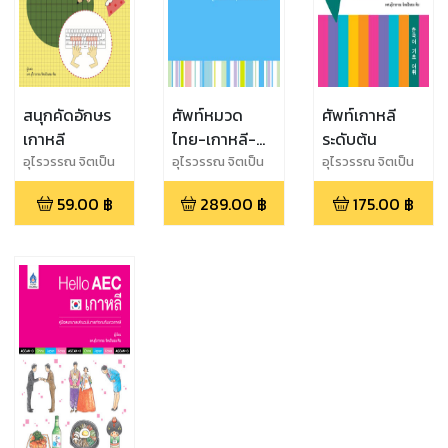
สนุกคัดอักษร
ศัพท์หมวด
ศัพท์เกาหลี
เกาหลี
ไทย-เกาหลี-
ระดับต้น
อังกฤษ
อุไรวรรณ จิตเป็น
อุไรวรรณ จิตเป็น
อุไรวรรณ จิตเป็น
ธม คิม
ธม คิม
ธม คิม
59.00
฿
289.00
฿
175.00
฿