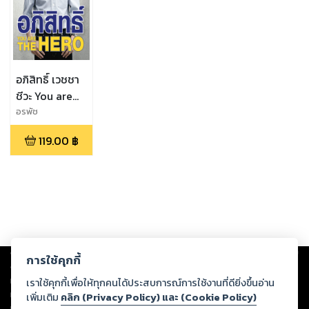
อภิสิทธิ์ เวชชา
ชีวะ You are
the hero
อรพัช
119.00
฿
Copyright ©
2026
Storylog Co., Ltd. - สตอรี่ล็อกขอสงวนสิทธิ์ไม่รับผิดชอบ
การใช้คุกกี้
ต่อผลงานหรือเนื้อหาใดที่อัปโหลดผ่านเว็บไซต์และปรากฏว่าละเมิดสิทธิใน
ทรัพย์สินทางปัญญาของบุคคลอื่นหรือขัดต่อกฎหมายและศีลธรรม ดังนั้น ผู้อ่าน
เราใช้คุกกี้เพื่อให้ทุกคนได้ประสบการณ์การใช้งานที่ดียิ่งขึ้นอ่าน
ทุกท่านโปรดใช้วิจารณญาณในการกลั่นกรองด้วยตนเอง และหากท่านพบว่าส่วน
เพิ่มเติม
คลิก (Privacy Policy) และ (Cookie Policy)
หนึ่งส่วนใดขัดต่อกฎหมายและศีลธรรม กรุณาแจ้งมายังบริษัท เพื่อทีมงานจะได้