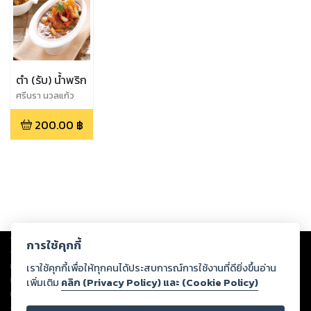
ตำ (รับ) น้ำพริก
ศรีนรา นวลแก้ว
200.00
฿
Copyright ©
2026
Storylog Co., Ltd. - สตอรี่ล็อกขอสงวนสิทธิ์ไม่รับผิดชอบ
การใช้คุกกี้
ต่อผลงานหรือเนื้อหาใดที่อัปโหลดผ่านเว็บไซต์และปรากฏว่าละเมิดสิทธิใน
ทรัพย์สินทางปัญญาของบุคคลอื่นหรือขัดต่อกฎหมายและศีลธรรม ดังนั้น ผู้อ่าน
เราใช้คุกกี้เพื่อให้ทุกคนได้ประสบการณ์การใช้งานที่ดียิ่งขึ้นอ่าน
ทุกท่านโปรดใช้วิจารณญาณในการกลั่นกรองด้วยตนเอง และหากท่านพบว่าส่วน
เพิ่มเติม
คลิก (Privacy Policy) และ (Cookie Policy)
หนึ่งส่วนใดขัดต่อกฎหมายและศีลธรรม กรุณาแจ้งมายังบริษัท เพื่อทีมงานจะได้
ดำเนินการในทันที ทั้งนี้ ทางสตอรี่ล็อกขอสงวนลิขสิทธิ์ตามพระราชบัญญัติ