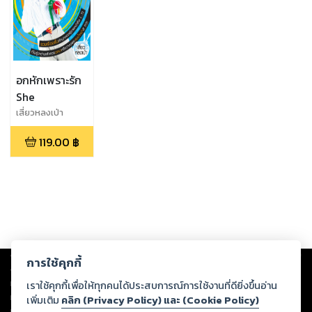
อกหักเพราะรัก
She
เสี่ยวหลงเป่า
119.00
฿
Copyright ©
2026
Storylog Co., Ltd. - สตอรี่ล็อกขอสงวนสิทธิ์ไม่รับผิดชอบ
การใช้คุกกี้
ต่อผลงานหรือเนื้อหาใดที่อัปโหลดผ่านเว็บไซต์และปรากฏว่าละเมิดสิทธิใน
ทรัพย์สินทางปัญญาของบุคคลอื่นหรือขัดต่อกฎหมายและศีลธรรม ดังนั้น ผู้อ่าน
เราใช้คุกกี้เพื่อให้ทุกคนได้ประสบการณ์การใช้งานที่ดียิ่งขึ้นอ่าน
ทุกท่านโปรดใช้วิจารณญาณในการกลั่นกรองด้วยตนเอง และหากท่านพบว่าส่วน
เพิ่มเติม
คลิก (Privacy Policy) และ (Cookie Policy)
หนึ่งส่วนใดขัดต่อกฎหมายและศีลธรรม กรุณาแจ้งมายังบริษัท เพื่อทีมงานจะได้