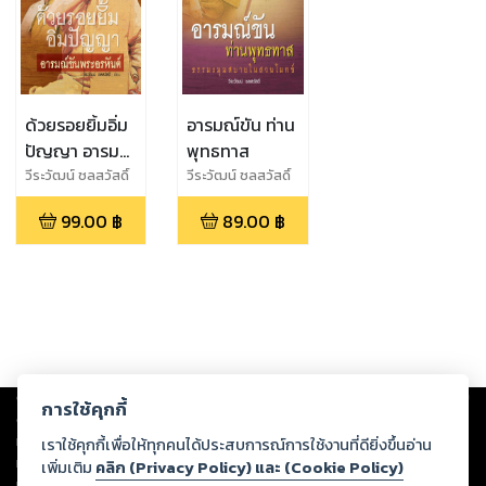
ด้วยรอยยิ้มอิ่ม
อารมณ์ขัน ท่าน
ปัญญา อารมย์
พุทธทาส
ขันพระอรหันต์
วีระวัฒน์ ชลสวัสดิ์
วีระวัฒน์ ชลสวัสดิ์
99.00
฿
89.00
฿
Copyright ©
2026
Storylog Co., Ltd. - สตอรี่ล็อกขอสงวนสิทธิ์ไม่รับผิดชอบ
การใช้คุกกี้
ต่อผลงานหรือเนื้อหาใดที่อัปโหลดผ่านเว็บไซต์และปรากฏว่าละเมิดสิทธิใน
ทรัพย์สินทางปัญญาของบุคคลอื่นหรือขัดต่อกฎหมายและศีลธรรม ดังนั้น ผู้อ่าน
เราใช้คุกกี้เพื่อให้ทุกคนได้ประสบการณ์การใช้งานที่ดียิ่งขึ้นอ่าน
ทุกท่านโปรดใช้วิจารณญาณในการกลั่นกรองด้วยตนเอง และหากท่านพบว่าส่วน
เพิ่มเติม
คลิก (Privacy Policy) และ (Cookie Policy)
หนึ่งส่วนใดขัดต่อกฎหมายและศีลธรรม กรุณาแจ้งมายังบริษัท เพื่อทีมงานจะได้