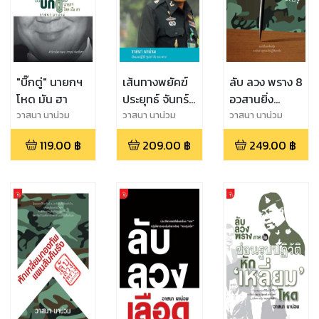
"บิ๊กตู่" นายกฯ
เส้นทางพยัคฆ์
ลับ ลวง พราง 8
โหด มัน ฮา
ประยุทธ์ จันทร์
อวสานยิ่ง
โอชา
ลักษณ์
วาสนา นาน่วม
วาสนา นาน่วม
วาสนา นาน่วม
119.00
฿
209.00
฿
249.00
฿