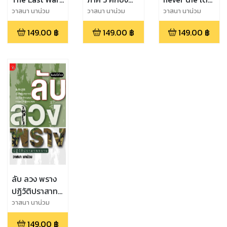
พ.10
อำนาจ ผ่าแผน
อุ้งท็อปบู๊ต
วาสนา นาน่วม
วาสนา นาน่วม
วาสนา นาน่วม
ปฏิวัติเลือด
149.00
฿
149.00
฿
149.00
฿
ลับ ลวง พราง
ปฏิวัติปราสาท
ทราย
วาสนา นาน่วม
149.00
฿