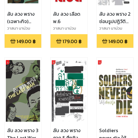
ลับ ลวง พราง
ลับ ลวง เลือด
ลับ ลวง พราง 2
(เฉพาะกิจ)
พ.6
ซ่อนรูปปฏิวัติ
หักเหลี่ยมกอง
หักเหลี่ยมโหด
วาสนา นาน่วม
วาสนา นาน่วม
วาสนา นาน่วม
ทัพ
พ.11
149.00
฿
179.00
฿
149.00
฿
ลับ ลวง พราง 3
ลับ ลวง พราง
Soldiers
The Last War
ภาค 5 ศึกชิง
never die ใต้