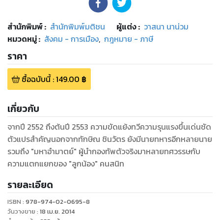
สำนักพิมพ์
:
สำนักพิมพ์มติชน
ผู้แต่ง :
วาสนา นาน่วม
หมวดหมู่
:
สังคม - การเมือง
,
กฎหมาย - ภาษี
ราคา
ซื้อฉบับนี้
:
149.00
฿
เกี่ยวกับ
จากปี 2552 ถึงต้นปี 2553 ความขัดแย้งทวีความรุนแรงขึ้นเด่นชัด
ตัวแปรสำคัญนอกจากทักษิณ ชินวัตร ยังมีนายทหารอีกหลายนาย
รวมถึง "มหาอำมาตย์" ผู้นำกองทัพตัวจริงมาหลายทศวรรษกับ
ความแตกแยกของ "ลูกน้อง" คนสนิท
รายละเอียด
ISBN :
978-974-02-0695-8
วันวางขาย
:
18 เม.ย. 2014