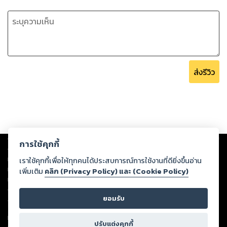
ส่งรีวิว
Copyright ©
2026
Storylog Co., Ltd. - สตอรี่ล็อกขอสงวนสิทธิ์ไม่รับผิดชอบ
การใช้คุกกี้
ต่อผลงานหรือเนื้อหาใดที่อัปโหลดผ่านเว็บไซต์และปรากฏว่าละเมิดสิทธิใน
ทรัพย์สินทางปัญญาของบุคคลอื่นหรือขัดต่อกฎหมายและศีลธรรม ดังนั้น ผู้อ่าน
เราใช้คุกกี้เพื่อให้ทุกคนได้ประสบการณ์การใช้งานที่ดียิ่งขึ้นอ่าน
ทุกท่านโปรดใช้วิจารณญาณในการกลั่นกรองด้วยตนเอง และหากท่านพบว่าส่วน
เพิ่มเติม
คลิก (Privacy Policy) และ (Cookie Policy)
หนึ่งส่วนใดขัดต่อกฎหมายและศีลธรรม กรุณาแจ้งมายังบริษัท เพื่อทีมงานจะได้
ดำเนินการในทันที ทั้งนี้ ทางสตอรี่ล็อกขอสงวนลิขสิทธิ์ตามพระราชบัญญัติ
ยอมรับ
ลิขสิทธิ์ พ.ศ. 2537 (ฉบับล่าสุด)
For support: member@ookbee.com
ปรับแต่งคุกกี้