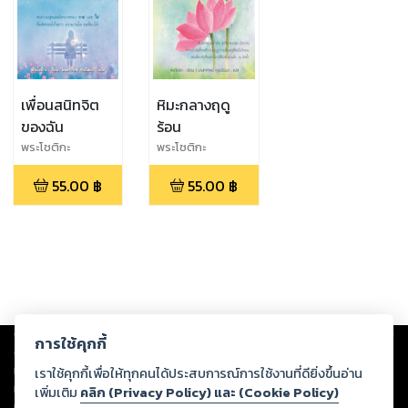
เพื่อนสนิทจิต
หิมะกลางฤดู
ของฉัน
ร้อน
พระโชติกะ
พระโชติกะ
55.00
฿
55.00
฿
Copyright ©
2026
Storylog Co., Ltd. - สตอรี่ล็อกขอสงวนสิทธิ์ไม่รับผิดชอบ
การใช้คุกกี้
ต่อผลงานหรือเนื้อหาใดที่อัปโหลดผ่านเว็บไซต์และปรากฏว่าละเมิดสิทธิใน
ทรัพย์สินทางปัญญาของบุคคลอื่นหรือขัดต่อกฎหมายและศีลธรรม ดังนั้น ผู้อ่าน
เราใช้คุกกี้เพื่อให้ทุกคนได้ประสบการณ์การใช้งานที่ดียิ่งขึ้นอ่าน
ทุกท่านโปรดใช้วิจารณญาณในการกลั่นกรองด้วยตนเอง และหากท่านพบว่าส่วน
เพิ่มเติม
คลิก (Privacy Policy) และ (Cookie Policy)
หนึ่งส่วนใดขัดต่อกฎหมายและศีลธรรม กรุณาแจ้งมายังบริษัท เพื่อทีมงานจะได้