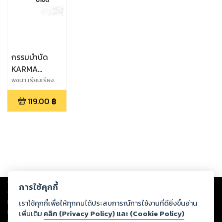
กรรมบำบัด
KARMA
THERAPY
พจนา เรียบเรียง
119.00
฿
Copyright ©
2026
Storylog Co., Ltd. - สตอรี่ล็อกขอสงวนสิทธิ์ไม่รับผิดชอบ
การใช้คุกกี้
ต่อผลงานหรือเนื้อหาใดที่อัปโหลดผ่านเว็บไซต์และปรากฏว่าละเมิดสิทธิใน
ทรัพย์สินทางปัญญาของบุคคลอื่นหรือขัดต่อกฎหมายและศีลธรรม ดังนั้น ผู้อ่าน
เราใช้คุกกี้เพื่อให้ทุกคนได้ประสบการณ์การใช้งานที่ดียิ่งขึ้นอ่าน
ทุกท่านโปรดใช้วิจารณญาณในการกลั่นกรองด้วยตนเอง และหากท่านพบว่าส่วน
เพิ่มเติม
คลิก (Privacy Policy) และ (Cookie Policy)
หนึ่งส่วนใดขัดต่อกฎหมายและศีลธรรม กรุณาแจ้งมายังบริษัท เพื่อทีมงานจะได้