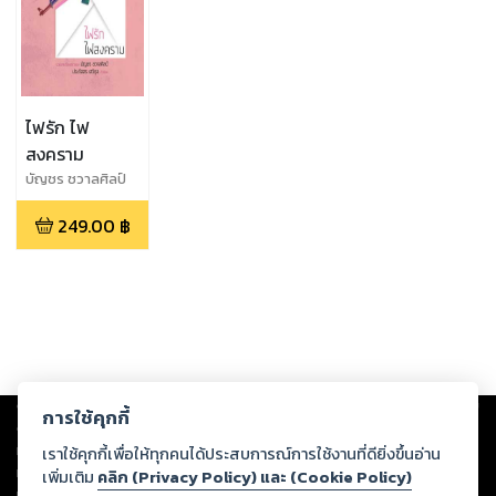
ไฟรัก ไฟ
สงคราม
บัญชร ชวาลศิลป์
249.00
฿
Copyright ©
2026
Storylog Co., Ltd. - สตอรี่ล็อกขอสงวนสิทธิ์ไม่รับผิดชอบ
การใช้คุกกี้
ต่อผลงานหรือเนื้อหาใดที่อัปโหลดผ่านเว็บไซต์และปรากฏว่าละเมิดสิทธิใน
ทรัพย์สินทางปัญญาของบุคคลอื่นหรือขัดต่อกฎหมายและศีลธรรม ดังนั้น ผู้อ่าน
เราใช้คุกกี้เพื่อให้ทุกคนได้ประสบการณ์การใช้งานที่ดียิ่งขึ้นอ่าน
ทุกท่านโปรดใช้วิจารณญาณในการกลั่นกรองด้วยตนเอง และหากท่านพบว่าส่วน
เพิ่มเติม
คลิก (Privacy Policy) และ (Cookie Policy)
หนึ่งส่วนใดขัดต่อกฎหมายและศีลธรรม กรุณาแจ้งมายังบริษัท เพื่อทีมงานจะได้