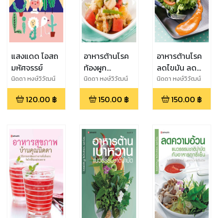
แสงแดด โอสถ
อาหารต้านโรค
อาหารต้านโรค
มหัศจรรย์
ท้องผูก
ลดไขมัน ลด
ริดสีดวงทวาร
โคเลสเตอรอล
นิดดา หงษ์วิวัฒน์
นิดดา หงษ์วิวัฒน์
นิดดา หงษ์วิวัฒน์
120.00
฿
150.00
฿
150.00
฿