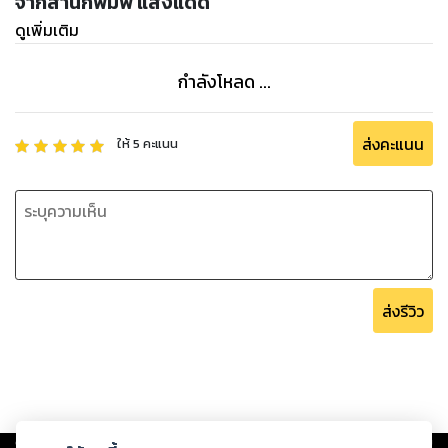
จากสำนักพิมพ์ แสงแดด
ดูเพิ่มเติม
กำลังโหลด ...
ส่งคะแนน
ให้
5
คะแนน
ส่งรีวิว
Copyright ©
2026
Storylog Co., Ltd. - สตอรี่ล็อกขอสงวนสิทธิ์ไม่รับผิดชอบ