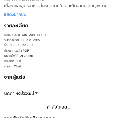
เนื้อหาและสูตรอาหารทั้งหมดภายในเล่มเกิดจากความมุ่งหมาย
ของผู้เขียนที่อยากแบ่งปันความรู้เรื่องการดูแลสุขภาพ ทั้งด้าน
แสดงมากขึ้น
ร่างกายและจิตใจ จากแนวทางที่ทดลองปฏิบัติแล้วได้รับผลดี
รายละเอียด
พร้อมสาระความรู้เกี่ยวกับวัตถุดิบใช้ปรุงอาหาร เช่น แคลเซียม
จากธรรมชาติ น้ำคลอโรฟิลล์ ว่านหางจระเข้ น้ำมะพร้าว น้ำนม
ISBN :
978-616-284-557-4
ธัญพืช ซึ่งอ่านสนุกพร้อมสูตรอาหารเพื่อให้ได้ลงมือทำ นอกจากนี้
วันวางขาย
:
05 ส.ค. 2015
ยังมีสูตรอาหารจานสลัดและยำ น้ำผักผลไม้นานาชนิด รวมถึงสูตร
จำนวนหน้า
:
163
หน้า
ประเภทไฟล์
:
PDF
ขนมหวาน อาหารว่าง ชาสมุนไพร ซึ่งผู้รักสุขภาพไม่ควรพลาด"
ขนาดไฟล์
:
21.75
MB
ประเทศ
:
TH
ภาษา
:
Thai
จากผู้แต่ง
นิดดา หงษ์วิวัฒน์
กำลังโหลด ...