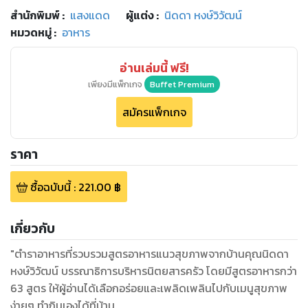
สำนักพิมพ์
:
แสงแดด
ผู้แต่ง :
นิดดา หงษ์วิวัฒน์
หมวดหมู่
:
อาหาร
อ่านเล่มนี้ ฟรี!
เพียงมีแพ็กเกจ
Buffet Premium
สมัครแพ็กเกจ
ราคา
ซื้อฉบับนี้
:
221.00
฿
เกี่ยวกับ
"ตำราอาหารที่รวบรวมสูตรอาหารแนวสุขภาพจากบ้านคุณนิดดา
หงษ์วิวัฒน์ บรรณาธิการบริหารนิตยสารครัว โดยมีสูตรอาหารกว่า
63 สูตร ให้ผู้อ่านได้เลือกอร่อยและเพลิดเพลินไปกับเมนูสุขภาพ
ง่ายๆ ทำกินเองได้ที่บ้าน