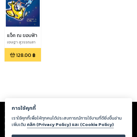
แจ็ค ณ ขอบฟ้า
เชษฐา สุวรรณสา
128.00
฿
Copyright ©
2026
Storylog Co., Ltd. - สตอรี่ล็อกขอสงวนสิทธิ์ไม่รับผิดชอบ
การใช้คุกกี้
ต่อผลงานหรือเนื้อหาใดที่อัปโหลดผ่านเว็บไซต์และปรากฏว่าละเมิดสิทธิใน
ทรัพย์สินทางปัญญาของบุคคลอื่นหรือขัดต่อกฎหมายและศีลธรรม ดังนั้น ผู้อ่าน
เราใช้คุกกี้เพื่อให้ทุกคนได้ประสบการณ์การใช้งานที่ดียิ่งขึ้นอ่าน
ทุกท่านโปรดใช้วิจารณญาณในการกลั่นกรองด้วยตนเอง และหากท่านพบว่าส่วน
เพิ่มเติม
คลิก (Privacy Policy) และ (Cookie Policy)
หนึ่งส่วนใดขัดต่อกฎหมายและศีลธรรม กรุณาแจ้งมายังบริษัท เพื่อทีมงานจะได้
ดำเนินการในทันที ทั้งนี้ ทางสตอรี่ล็อกขอสงวนลิขสิทธิ์ตามพระราชบัญญัติ