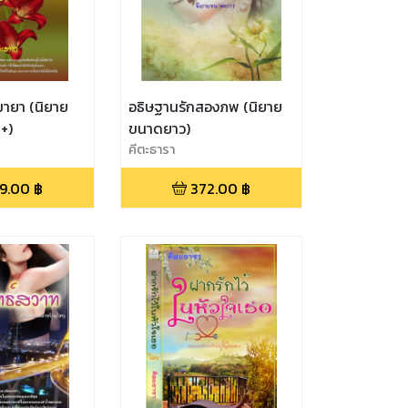
มายา (นิยาย
อธิษฐานรักสองภพ (นิยาย
+)
ขนาดยาว)
คีตะธารา
9.00
฿
372.00
฿