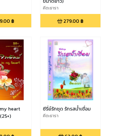
ขนาดยาว)
คีตะธารา
9.00
฿
279.00
฿
n my heart
ซีรี่ย์รักชุด รักรสน้ำเชื่อม
ดวงใจพยัคฆ์ (25+)
คีตะธารา