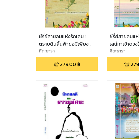
ซีรี่ย์สายลมแห่งรักเล่ม 1
ซีรี่ย์สายลมแห่
ตราบดินสิ้นฟ้าขอมีเพียง
เสน่หาเจ้าดวง
เพียงเธอ (นิยายขนาดยาว
คีตะธารา
ขนาดยาว 25+
คีตะธารา
25+)
279.00
฿
279