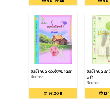
GET FREE
GET
ซีรี่ย์รักชุด ดวงใจพิฆาตรัก
ซีรี่ย์รักชุด ร
คีตะธารา
พรำ
คีตะธารา
93.00
฿
124