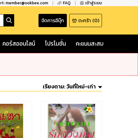
ort: member@ookbee.com
FAQ
เข้าสู่ระบบ
จัดการอีบุ๊ก
ตะกร้า
(
0
)
คอร์สออนไลน์
โปรโมชั่น
คะแนนสะสม
เรียงตาม:
วันที่ใหม่-เก่า