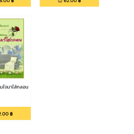
8.00
฿
62.00
฿
 โน้มใจมาใส่กลอน
2.00
฿