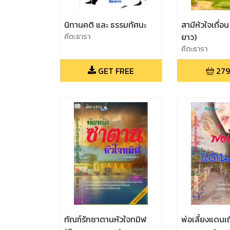
นิทานคติ และ ธรรมทัศนะ
สามีหัวใจเถื่
คีตะธารา
ยาว)
คีตะธารา
GET FREE
279
ทัณฑ์รักซาตานหัวใจทมิฬ
พ่อเลี้ยงแดนเถ