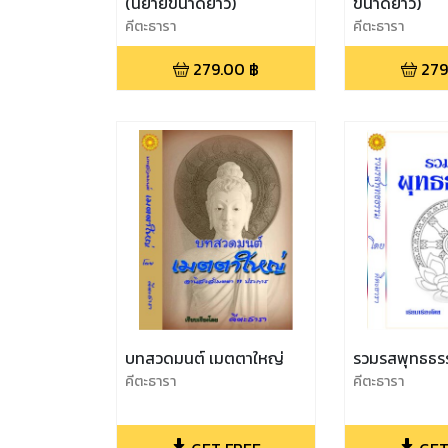
(นิยายขนาดยาว)
ขนาดยาว)
คีตะธารา
คีตะธารา
279.00
฿
279
บทสวดมนต์ เมตตาใหญ่
รวมรสพุทธธร
คีตะธารา
คีตะธารา