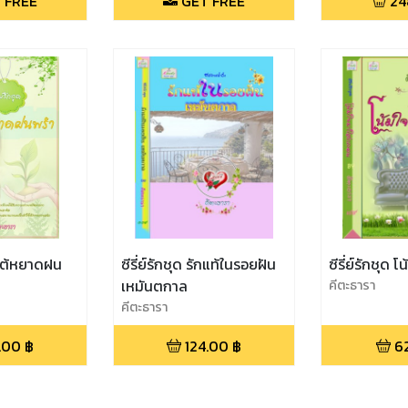
 FREE
GET FREE
24
ักใต้หยาดฝน
ซีรี่ย์รักชุด รักแท้ในรอยฝัน
ซีรี่ย์รักชุด
เหมันตกาล
คีตะธารา
คีตะธารา
.00
฿
124.00
฿
6