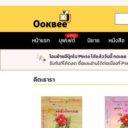
มาใหม่
หน้าแรก
บุฟเฟต์
นิยาย
หนังสือ
โอนย้ายอีบุ๊กไป Pinto ได้แล้ววันนี้ กดเลย
รับทันทีโค้ดลด ซื้อและอ่านได้ต่อเนื่องที่ Pi
คีตะธารา