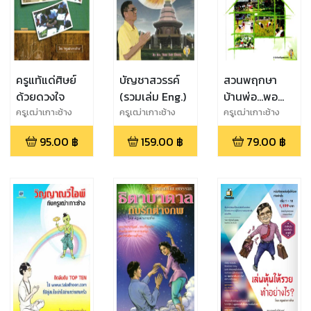
ครูแท้แด่ศิษย์
บัญชาสวรรค์
สวนพฤกษา
ด้วยดวงใจ
(รวมเล่ม Eng.)
บ้านพ่อ...พอ
เพียง
ครูเฒ่าเกาะช้าง
ครูเฒ่าเกาะช้าง
ครูเฒ่าเกาะช้าง
95.00
฿
159.00
฿
79.00
฿