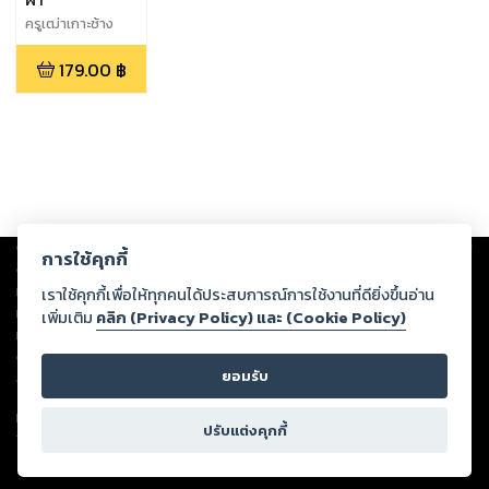
ครูเฒ่าเกาะช้าง
179.00
฿
Copyright ©
2026
Storylog Co., Ltd. - สตอรี่ล็อกขอสงวนสิทธิ์ไม่รับผิดชอบ
การใช้คุกกี้
ต่อผลงานหรือเนื้อหาใดที่อัปโหลดผ่านเว็บไซต์และปรากฏว่าละเมิดสิทธิใน
ทรัพย์สินทางปัญญาของบุคคลอื่นหรือขัดต่อกฎหมายและศีลธรรม ดังนั้น ผู้อ่าน
เราใช้คุกกี้เพื่อให้ทุกคนได้ประสบการณ์การใช้งานที่ดียิ่งขึ้นอ่าน
ทุกท่านโปรดใช้วิจารณญาณในการกลั่นกรองด้วยตนเอง และหากท่านพบว่าส่วน
เพิ่มเติม
คลิก (Privacy Policy) และ (Cookie Policy)
หนึ่งส่วนใดขัดต่อกฎหมายและศีลธรรม กรุณาแจ้งมายังบริษัท เพื่อทีมงานจะได้
ดำเนินการในทันที ทั้งนี้ ทางสตอรี่ล็อกขอสงวนลิขสิทธิ์ตามพระราชบัญญัติ
ยอมรับ
ลิขสิทธิ์ พ.ศ. 2537 (ฉบับล่าสุด)
For support: member@ookbee.com
ปรับแต่งคุกกี้
Version
1.3.17