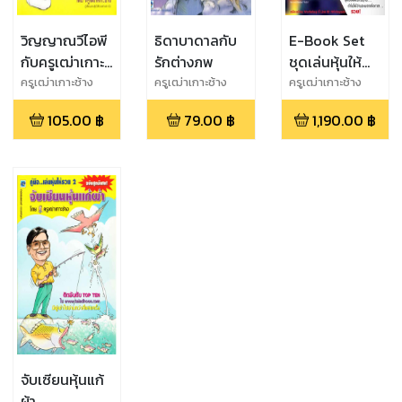
วิญญาณวีไอพี
ธิดาบาดาลกับ
E-Book Set
กับครูเฒ่าเกาะ
รักต่างภพ
ชุดเล่นหุ้นให้
ช้าง
รวยทำอย่างไร
ครูเฒ่าเกาะช้าง
ครูเฒ่าเกาะช้าง
ครูเฒ่าเกาะช้าง
1-10
105.00
฿
79.00
฿
1,190.00
฿
จับเซียนหุ้นแก้
ผ้า